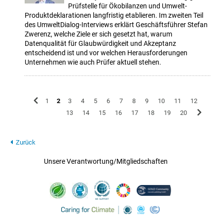
Prüfstelle für Ökobilanzen und Umwelt-
Produktdeklarationen langfristig etablieren. Im zweiten Teil
des UmweltDialog-Interviews erklärt Geschäftsführer Stefan
Zwerenz, welche Ziele er sich gesetzt hat, warum
Datenqualität für Glaubwürdigkeit und Akzeptanz
entscheidend ist und vor welchen Herausforderungen
Unternehmen wie auch Prüfer aktuell stehen.
1
2
3
4
5
6
7
8
9
10
11
12
13
14
15
16
17
18
19
20
Zurück
Unsere Verantwortung/Mitgliedschaften