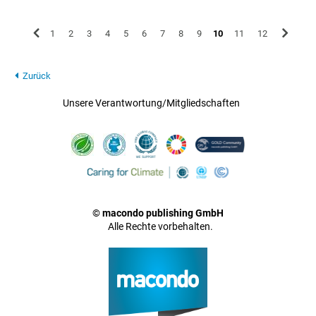
1
2
3
4
5
6
7
8
9
10
11
12
Zurück
Unsere Verantwortung/Mitgliedschaften
© macondo publishing GmbH
Alle Rechte vorbehalten.