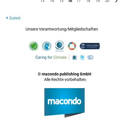
13
14
15
16
17
18
19
20
Zurück
Unsere Verantwortung/Mitgliedschaften
© macondo publishing GmbH
Alle Rechte vorbehalten.