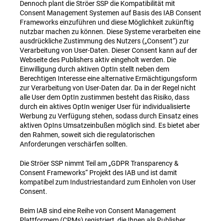
Dennoch plant die Ströer SSP die Kompatibilität mit
Consent Management Systemen auf Basis des IAB Consent
Frameworks einzuführen und diese Möglichkeit zukünftig
nutzbar machen zu können. Diese Systeme verarbeiten eine
ausdrückliche Zustimmung des Nutzers („Consent“) zur
Verarbeitung von User-Daten. Dieser Consent kann auf der
Webseite des Publishers aktiv eingeholt werden. Die
Einwilligung durch aktiven OptIn stellt neben dem
Berechtigen Interesse eine alternative Ermächtigungsform
zur Verarbeitung von User-Daten dar. Da in der Regel nicht
alle User dem OptIn zustimmen besteht das Risiko, dass
durch ein aktives OptIn weniger User für individualisierte
Werbung zu Verfügung stehen, sodass durch Einsatz eines
aktiven OpIns Umsatzeinbußen möglich sind. Es bietet aber
den Rahmen, soweit sich die regulatorischen
Anforderungen verschärfen sollten.
Die Ströer SSP nimmt Teil am „GDPR Transparency &
Consent Frameworks“ Projekt des IAB und ist damit
kompatibel zum Industriestandard zum Einholen von User
Consent.
Beim IAB sind eine Reihe von Consent Management
Plattformem (CPMs) registriert, die Ihnen als Publisher