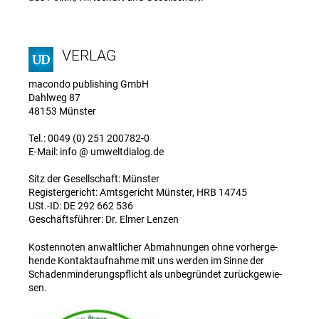
VERLAG
macondo publishing GmbH
Dahlweg 87
48153 Münster
Tel.: 0049 (0) 251 200782-0
E-Mail: info @ umweltdialog.de
Sitz der Gesellschaft: Münster
Registergericht: Amtsgericht Münster, HRB 14745
USt.-ID: DE 292 662 536
Geschäftsführer: Dr. Elmer Lenzen
Kos­ten­no­ten anwalt­li­cher Abmah­nun­gen ohne vor­her­ge­
hende Kon­takt­auf­nahme mit uns werden im Sinne der
Scha­den­min­de­rungs­pflicht als unbe­grün­det zurück­ge­wie­
sen.