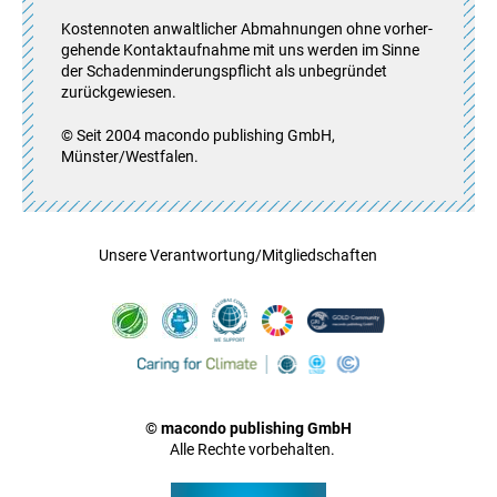
Kos­ten­no­ten anwalt­li­cher Abmah­nun­gen ohne vor­her­
ge­hende Kon­takt­auf­nahme mit uns werden im Sinne
der Scha­den­min­de­rungs­pflicht als unbe­grün­det
zurück­ge­wie­sen.
© Seit 2004 macondo publishing GmbH,
Münster/Westfalen.
Unsere Verantwortung/Mitgliedschaften
© macondo publishing GmbH
Alle Rechte vorbehalten.