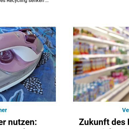
s Recycling senken ...
her
Ve
er nutzen:
Zukunft des 