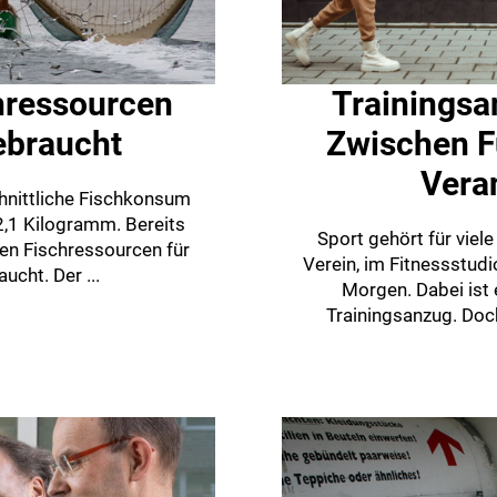
hressourcen
Trainingsa
ebraucht
Zwischen Fu
Vera
chnittliche Fischkonsum
2,1 Kilogramm. Bereits
Sport gehört für vie
en Fischressourcen für
Verein, im Fitnessstud
ucht. Der ...
Morgen. Dabei ist 
Trainingsanzug. Doch