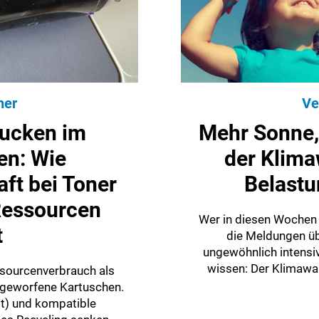
her
Ve
rucken im
Mehr Sonne,
n: Wie
der Klima
aft bei Toner
Belastu
Ressourcen
Wer in diesen Wochen 
t
die Meldungen üb
ungewöhnlich intensiv
wissen: Der Klimawand
sourcenverbrauch als
ggeworfene Kartuschen.
lt) und kompatible