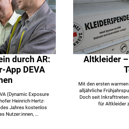
in durch AR:
Altkleider –
er-App DEVA
T
nen
Mit den ersten warmen 
alljährliche Frühjahrsp
EVA (Dynamic Exposure
Doch seit Inkrafttrete
hofer Heinrich-Hertz-
für Altkleider 
g des Jahres kostenlos
s Nutzer:innen, ...