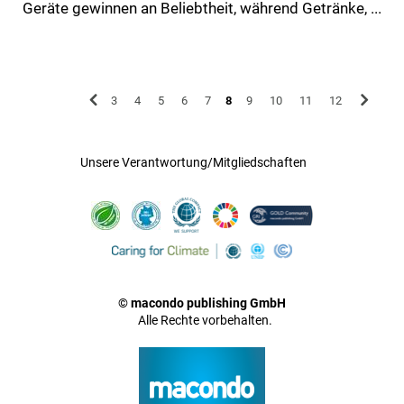
Geräte gewinnen an Beliebtheit, während Getränke, ...
3
4
5
6
7
8
9
10
11
12
Unsere Verantwortung/Mitgliedschaften
© macondo publishing GmbH
Alle Rechte vorbehalten.