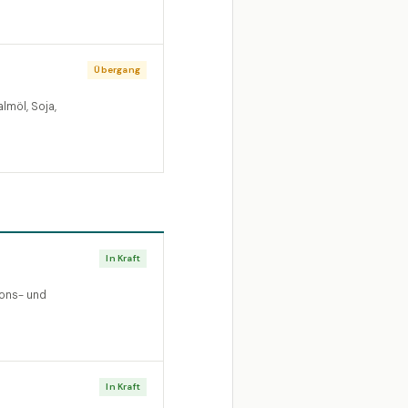
Übergang
lmöl, Soja,
In Kraft
ions- und
In Kraft