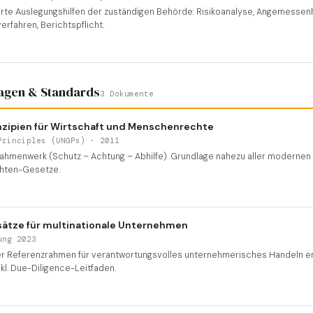
erte Auslegungshilfen der zuständigen Behörde: Risikoanalyse, Angemessenh
fahren, Berichtspflicht.
lagen & Standards
3 Dokumente
nzipien für Wirtschaft und Menschenrechte
Principles (UNGPs) · 2011
ahmenwerk (Schutz – Achtung – Abhilfe). Grundlage nahezu aller modernen
chten-Gesetze.
ätze für multinationale Unternehmen
ung 2023
ler Referenzrahmen für verantwortungsvolles unternehmerisches Handeln en
nkl. Due-Diligence-Leitfaden.