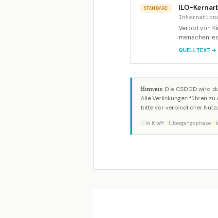
ILO-Kernar
STANDARD
Internation
Verbot von Ki
menschenrec
QUELLTEXT
Die CSDDD wird du
Hinweis:
Alle Verlinkungen führen zu
bitte vor verbindlicher Nu
In Kraft
Übergangsphase