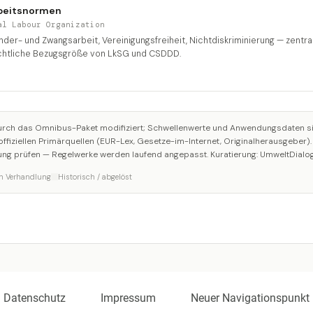
beitsnormen
al Labour Organization
nder- und Zwangsarbeit, Vereinigungsfreiheit, Nichtdiskriminierung — zentra
htliche Bezugsgröße von LkSG und CSDDD.
rch das Omnibus-Paket modifiziert; Schwellenwerte und Anwendungsdaten si
 offiziellen Primärquellen (EUR-Lex, Gesetze-im-Internet, Originalherausgeber)
tzung prüfen — Regelwerke werden laufend angepasst. Kuratierung: UmweltDialo
In Verhandlung
Historisch / abgelöst
Datenschutz
Impressum
Neuer Navigationspunkt