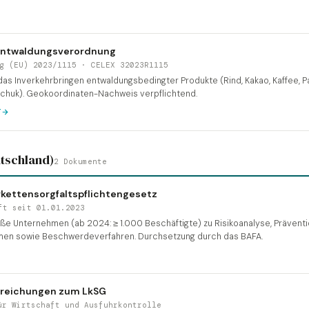
Entwaldungsverordnung
g (EU) 2023/1115 · CELEX 32023R1115
das Inverkehrbringen entwaldungsbedingter Produkte (Rind, Kakao, Kaffee, Pa
schuk). Geokoordinaten-Nachweis verpflichtend.
T
utschland)
2 Dokumente
rkettensorgfaltspflichtengesetz
ft seit 01.01.2023
oße Unternehmen (ab 2024: ≥ 1.000 Beschäftigte) zu Risikoanalyse, Prävent
en sowie Beschwerdeverfahren. Durchsetzung durch das BAFA.
reichungen zum LkSG
ür Wirtschaft und Ausfuhrkontrolle