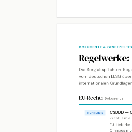
DOKUMENTE & GESETZESTEX
Regelwerke:
Die Sorgfaltspflichten-Re
vom deutschen LkSG über 
internationalen Grundlagen
EU-Recht
2 Dokumente
CSDDD — Co
RICHTLINIE
Richtlinie
EU-Lieferket
Omnibus modi