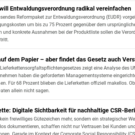
will Entwaldungsverordnung radikal vereinfachen
sendes Reformpaket zur Entwaldungsverordnung (EUDR) vorgel
lgungskosten um bis zu 75 Prozent gegenüber dem ursprünglichen
m und konkrete Ausnahmen bei der Produktliste sollen die Vero
ritt.
uf dem Papier – aber findet das Gesetz auch Ver
 Lieferkettensorgfaltspflichtengesetzes zeigt eine Analyse des
rnehmen haben die geforderten Managementsysteme eingerichte
n. Für 68 Prozent blieben die Lieferketten offiziell makellos. O
Daten allein nicht sagen.
ette: Digitale Sichtbarkeit für nachhaltige CSR-Ber
 kein freiwilliges Gütezeichen mehr, sondern ein strategischer 
os dokumentieren, schaffen nicht nur Vertrauen bei Kunden und
en. Gerade im Kontext der Corporate Social Responsibility (CS