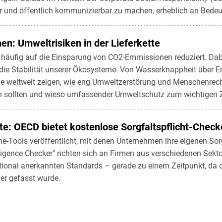
bar und öffentlich kommunizierbar zu machen, erheblich an Bede
n: Umweltrisiken in der Lieferkette
 häufig auf die Einsparung von CO2-Emmissionen reduziert. Dab
 die Stabilität unserer Ökosysteme. Von Wasserknappheit über E
lle weltweit zeigen, wie eng Umweltzerstörung und Menschenrech
 sollten und wieso umfassender Umweltschutz zum wichtigen Z
ette: OECD bietet kostenlose Sorgfaltspflicht-Chec
ne-Tools veröffentlicht, mit denen Unternehmen ihre eigenen Sorg
igence Checker" richten sich an Firmen aus verschiedenen Sekt
national anerkannten Standards – gerade zu einem Zeitpunkt, da 
ger gefasst wurde.