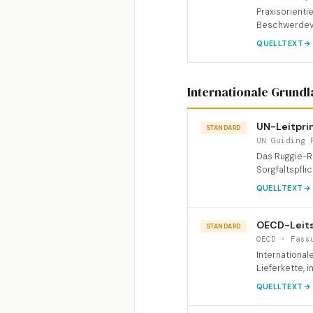
Praxisorienti
Beschwerdever
QUELLTEXT
Internationale Grund
UN-Leitpri
STANDARD
UN Guiding 
Das Ruggie-R
Sorgfaltspfli
QUELLTEXT
OECD-Leits
STANDARD
OECD · Fass
Internationa
Lieferkette, i
QUELLTEXT