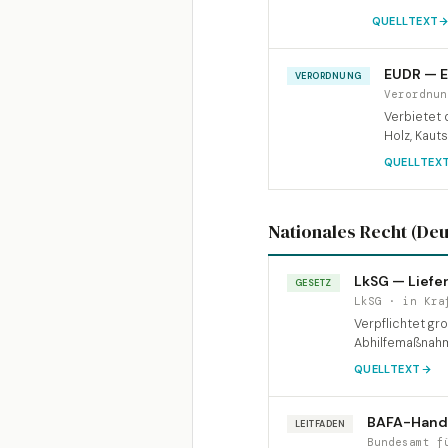
QUELLTEXT
EUDR — 
VERORDNUNG
Verordnun
Verbietet 
Holz, Kaut
QUELLTEX
Nationales Recht (De
LkSG — Liefe
GESETZ
LkSG · in Kra
Verpflichtet gr
Abhilfemaßnahm
QUELLTEXT
BAFA-Hand
LEITFADEN
Bundesamt f