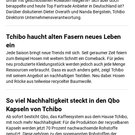
unfair mit geschlossenen Rollläden reagierte? Sich aber doch
berappelte und heute Top Fairtrade Anbieter in Deutschland ist?
Darüber diskutieren Dieter Overath und Nanda Bergstein, Tchibo
Direktorin Unternehmensverantwortung.
Tchibo haucht alten Fasern neues Leben
ein
Jede Saison bringt neue Trends mit sich. Seit geraumer Zeit feiern
zum Beispiel Hosen mit weitem Schnitt ein Comeback. Für jedes
neu produzierte Kleidungsstück werden jedoch auch jede Menge
Ressourcen verbraucht. Dass es auch anders geht, zeigt Tchibo
mit seinem Angebot an nachhaltigen Textilien. Neu dabei: Hosen
und Röcke aus teilweise recycelter Baumwolle.
So viel Nachhaltigkeit steckt in den Qbo
Kapseln von Tchibo
Ab sofort besticht Qbo, das Kaffeesystem aus dem Hause Tchibo,
mit noch mehr Nachhaltigkeit: Für die Produktion der recycelbaren
Kapseln werden jetzt 70 Prozent nachwachsende Rohstoffe
genutzt. Diese gehören zu den sogenannten Rohstoffen der