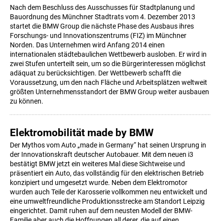
Nach dem Beschluss des Ausschusses für Stadtplanung und
Bauordnung des Münchner Stadtrats vom 4. Dezember 2013
startet die BMW Group die nächste Phase des Ausbaus ihres
Forschungs- und Innovationszentrums (FIZ) im Münchner
Norden. Das Unternehmen wird Anfang 2014 einen
internationalen städtebaulichen Wettbewerb ausloben. Er wird in
zwei Stufen unterteilt sein, um so die Bürgerinteressen möglichst
adäquat zu berücksichtigen. Der Wettbewerb schafft die
Voraussetzung, um den nach Fläche und Arbeitsplätzen weltweit
größten Unternehmensstandort der BMW Group weiter ausbauen
zu können.
Elektromobilität made by BMW
Der Mythos vom Auto „made in Germany“ hat seinen Ursprung in
der Innovationskraft deutscher Autobauer. Mit dem neuen i3
bestätigt BMW jetzt ein weiteres Mal diese Sichtweise und
präsentiert ein Auto, das vollständig für den elektrischen Betrieb
konzipiert und umgesetzt wurde. Neben dem Elektromotor
wurden auch Teile der Karosserie vollkommen neu entwickelt und
eine umweltfreundliche Produktionsstrecke am Standort Leipzig
eingerichtet. Damit ruhen auf dem neusten Modell der BMW-
Familie aber auch die Hoffnungen all derer, die auf einen