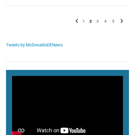
1
2
3
4
5
Tweets by McDonaldsDENews