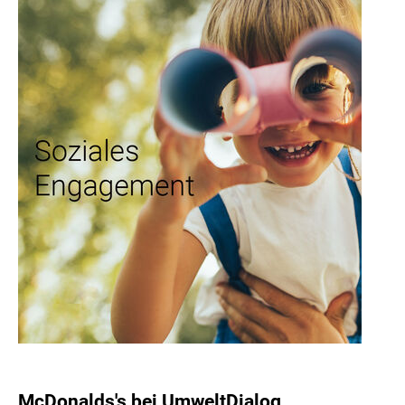
McDonalds's bei UmweltDialog