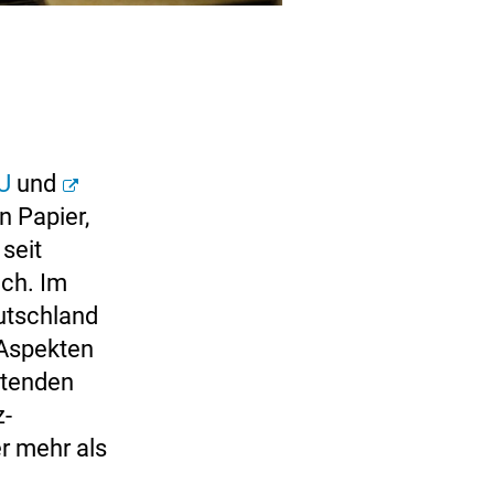
U
und
 Papier,
seit
uch. Im
utschland
 Aspekten
ltenden
z-
er mehr als