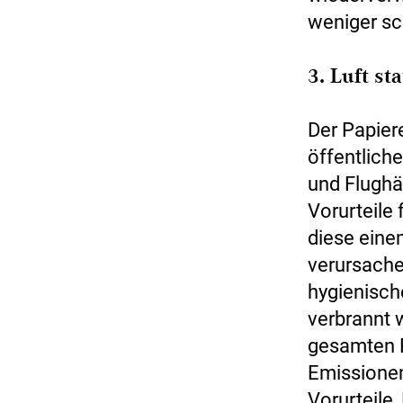
weniger sc
3. Luft st
Der Papiere
öffentlich
und Flughä
Vorurteile
diese eine
verursachen
hygienisch
verbrannt 
gesamten P
Emissionen
Vorurteile