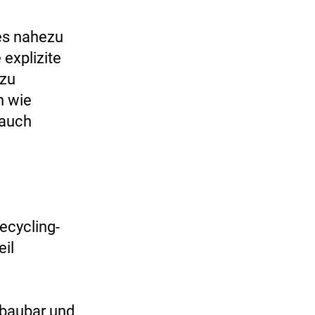
es nahezu
 explizite
 zu
n wie
rauch
ecycling-
eil
bbaubar und