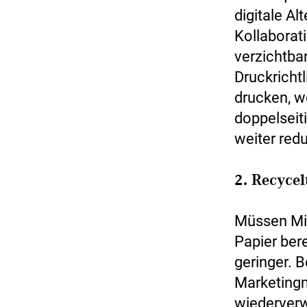
digitale A
Kollaborat
verzichtbar
Druckrichtl
drucken, w
doppelseit
weiter redu
2. Recyce
Müssen Mit
Papier bere
geringer. 
Marketingma
wiederverw