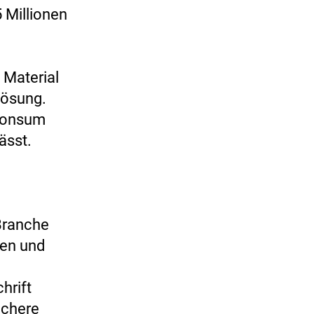
 Millionen
 Material
 Lösung.
 Konsum
ässt.
 Branche
gen und
hrift
ichere