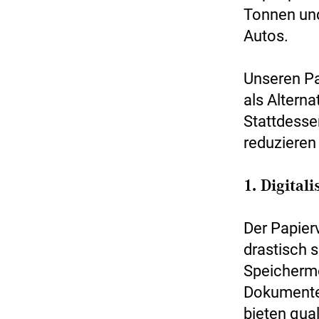
Tonnen und
Autos.
Unseren Pa
als Alterna
Stattdesse
reduzieren 
1. Digital
Der Papier
drastisch 
Speichermö
Dokumenten
bieten qua