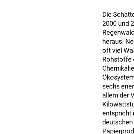
Die Schatt
2000 und 2
Regenwald 
heraus. Ne
oft viel W
Rohstoffe 
Chemikalie
Ökosystem 
sechs ener
allem der 
Kilowattstu
entspricht
deutschen I
Papierprod