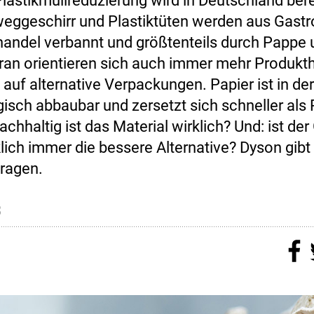
lastikmüllreduzierung wird in Deutschland berei
weggeschirr und Plastiktüten werden aus Gast
handel verbannt und größtenteils durch Pappe 
aran orientieren sich auch immer mehr Produkth
auf alternative Verpackungen. Papier ist in de
isch abbaubar und zersetzt sich schneller als P
chhaltig ist das Material wirklich? Und: ist der 
klich immer die bessere Alternative? Dyson gib
Fragen.
3