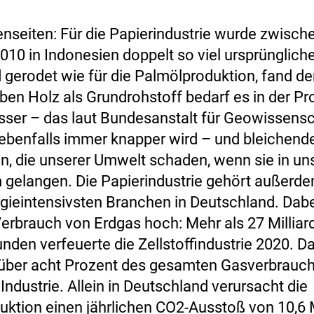
enseiten: Für die Papierindustrie wurde zwisch
010 in Indonesien doppelt so viel ursprünglich
gerodet wie für die Palmölproduktion, fand d
ben Holz als Grundrohstoff bedarf es in der Pr
asser – das laut Bundesanstalt für Geowissens
ebenfalls immer knapper wird – und bleichend
n, die unserer Umwelt schaden, wenn sie in un
gelangen. Die Papierindustrie gehört außerd
gieintensivsten Branchen in Deutschland. Dabei
Verbrauch von Erdgas hoch: Mehr als 27 Milliar
nden verfeuerte die Zellstoffindustrie 2020. D
 über acht Prozent des gesamten Gasverbrauch
ndustrie. Allein in Deutschland verursacht die
uktion einen jährlichen CO2-Ausstoß von 10,6 