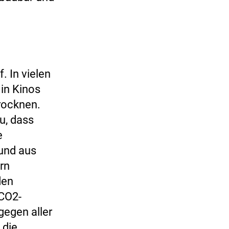
. In vielen
in Kinos
rocknen.
u, dass
e
 und aus
rn
den
 CO2-
gegen aller
 die