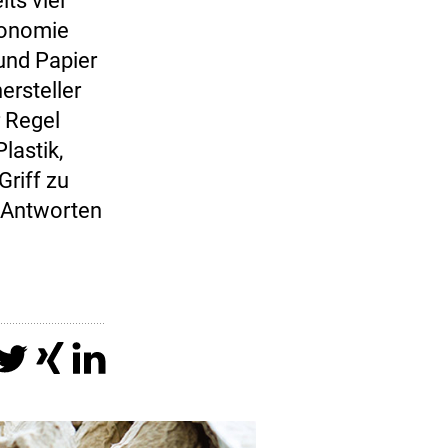
ts viel
ronomie
und Papier
ersteller
r Regel
lastik,
Griff zu
t Antworten