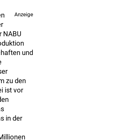
en
Anzeige
er
er NABU
oduktion
chaften und
e
ser
em zu den
 ist vor
den
as
s in der
Millionen