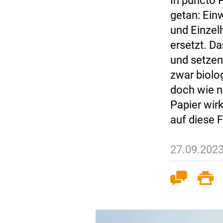
In puncto P
getan: Ein
und Einzel
ersetzt. D
und setzen 
zwar biolog
doch wie na
Papier wir
auf diese 
27.09.202