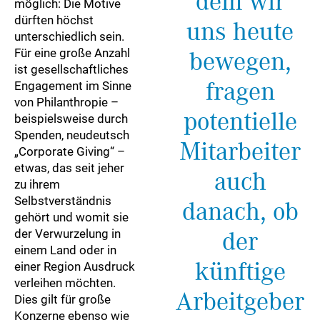
dem wir
möglich: Die Motive
dürften höchst
uns heute
unterschiedlich sein.
Für eine große Anzahl
bewegen,
ist gesellschaftliches
fragen
Engagement im Sinne
von Philanthropie –
potentielle
beispielsweise durch
Spenden, neudeutsch
Mitarbeiter
„Corporate Giving“ –
etwas, das seit jeher
auch
zu ihrem
Selbstverständnis
danach, ob
gehört und womit sie
der Verwurzelung in
der
einem Land oder in
künftige
einer Region Ausdruck
verleihen möchten.
Arbeitgeber
Dies gilt für große
Konzerne ebenso wie