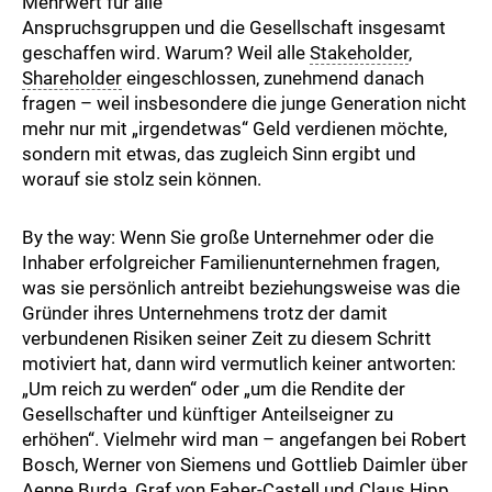
Mehrwert für alle
Anspruchsgruppen und die Gesellschaft insgesamt
geschaffen wird. Warum? Weil alle
Stakeholder
,
Shareholder
eingeschlossen, zunehmend danach
fragen – weil insbesondere die junge Generation nicht
mehr nur mit „irgendetwas“ Geld verdienen möchte,
sondern mit etwas, das zugleich Sinn ergibt und
worauf sie stolz sein können.
By the way: Wenn Sie große Unternehmer oder die
Inhaber erfolgreicher Familienunter­nehmen fragen,
was sie persönlich antreibt beziehungsweise was die
Gründer ihres Unternehmens trotz der damit
verbundenen Risiken seiner Zeit zu diesem Schritt
motiviert hat, dann wird vermutlich keiner antworten:
„Um reich zu werden“ oder „um die Rendite der
Gesellschafter und künftiger Anteilseigner zu
erhöhen“. Vielmehr wird man – angefangen bei Robert
Bosch, Werner von Siemens und Gottlieb Daimler über
Aenne Burda, Graf von Faber-Castell und Claus Hipp