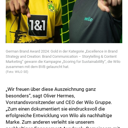
German Brand Award 2024: Gold in der Kategorie „Excellence in Brand
Strategy and Creation: Brand Communication – Storytelling & Content
Marketing” gewann die Kampagne „Scoring for Sustainabililty“, die Wilo
zusammen mit dem BVB gelauncht hat.
(Foto: WILO SE)
„Wir freuen über diese Auszeichnung ganz
besonders“, sagt Oliver Hermes,
Vorstandsvorsitzender und CEO der Wilo Gruppe.
„Zum einen dokumentiert sie eindrucksvoll die
erfolgreiche Entwicklung von Wilo als nachhaltige
Marke. Zum anderen verleiht sie unserem