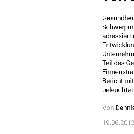
Gesundheit
Schwerpunk
adressiert
Entwicklung
Unternehme
Teil des G
Firmenstrat
Bericht mi
beleuchtet
Von
Denni
19.06.201