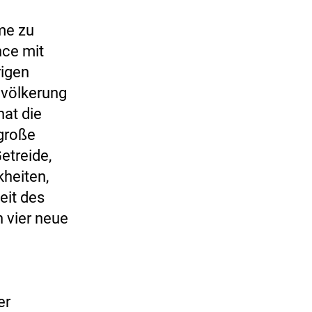
me zu
nce mit
igen
evölkerung
hat die
 große
etreide,
heiten,
eit des
 vier neue
er