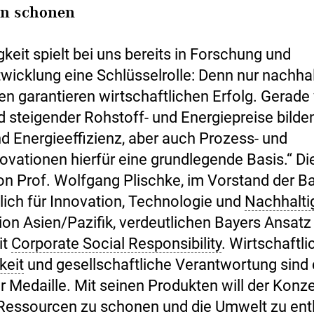
en schonen
keit spielt bei uns bereits in Forschung und
wicklung eine Schlüsselrolle: Denn nur nachhal
en garantieren wirtschaftlichen Erfolg. Gerade
d steigender Rohstoff- und Energiepreise bilde
nd Energieeffizienz, aber auch Prozess- und
ovationen hierfür eine grundlegende Basis.“ Di
n Prof. Wolfgang Plischke, im Vorstand der B
lich für Innovation, Technologie und
Nachhalti
gion Asien/Pazifik, verdeutlichen Bayers Ansat
it
Corporate Social Responsibility
. Wirtschaftli
keit
und gesellschaftliche Verantwortung sind 
er Medaille. Mit seinen Produkten will der Konz
 Ressourcen zu schonen und die Umwelt zu ent