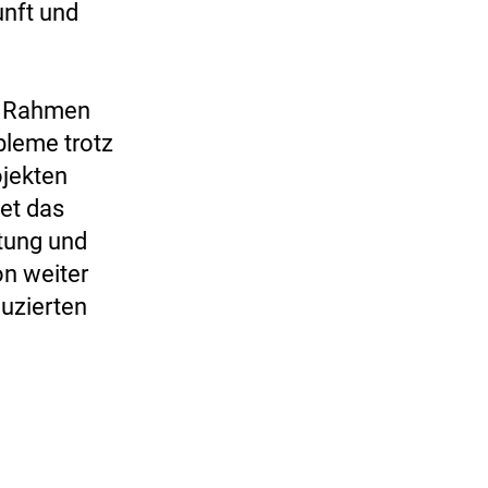
unft und
m Rahmen
bleme trotz
ojekten
et das
tung und
on weiter
duzierten