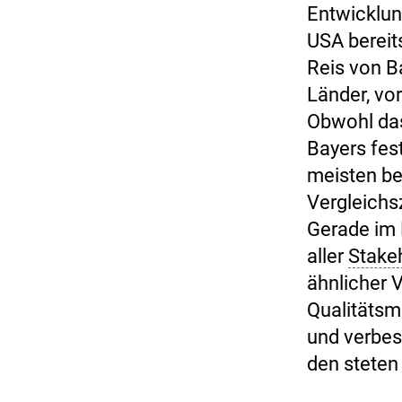
Entwicklun
USA bereit
Reis von B
Länder, vo
Obwohl das
Bayers fes
meisten be
Vergleichs
Gerade im 
aller
Stake
ähnlicher V
Qualitätsm
und verbess
den steten