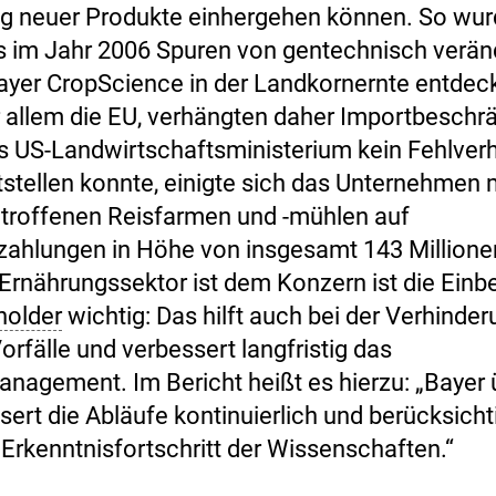
g neuer Produkte einhergehen können. So wur
s im Jahr 2006 Spuren von gentechnisch verä
ayer CropScience in der Landkornernte entdeck
r allem die EU, verhängten daher Importbesch
 US-Landwirtschaftsministerium kein Fehlverh
tstellen konnte, einigte sich das Unternehmen 
troffenen Reisfarmen und -mühlen auf
zahlungen in Höhe von insgesamt 143 Millione
Ernährungssektor ist dem Konzern ist die Einb
holder
wichtig: Das hilft auch bei der Verhinde
orfälle und verbessert langfristig das
anagement. Im Bericht heißt es hierzu: „Bayer 
ert die Abläufe kontinuierlich und berücksicht
 Erkenntnisfortschritt der Wissenschaften.“