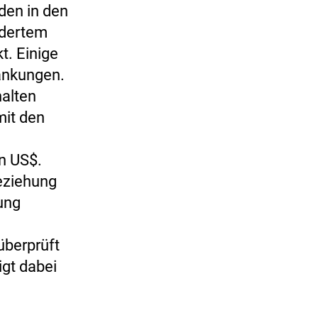
den in den
ndertem
t. Einige
ränkungen.
alten
mit den
n US$.
eziehung
rung
überprüft
igt dabei