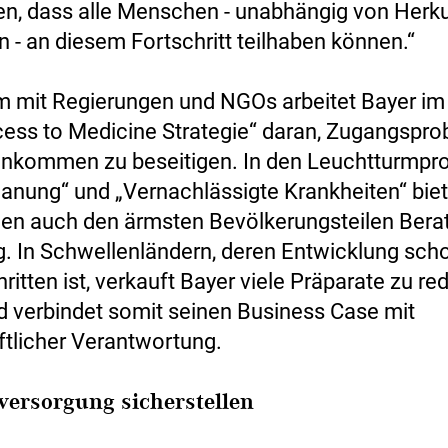
n, dass alle Menschen - unabhängig von Herk
- an diesem Fortschritt teilhaben können.“
 mit Regierungen und NGOs arbeitet Bayer i
cess to Medicine Strategie“ daran, Zugangspro
Einkommen zu beseitigen. In den Leuchtturmpr
lanung“ und „Vernachlässigte Krankheiten“ biet
n auch den ärmsten Bevölkerungsteilen Bera
. In Schwellenländern, deren Entwicklung sch
itten ist, verkauft Bayer viele Präparate zu re
d verbindet somit seinen Business Case mit
ftlicher Verantwortung.
ersorgung sicherstellen