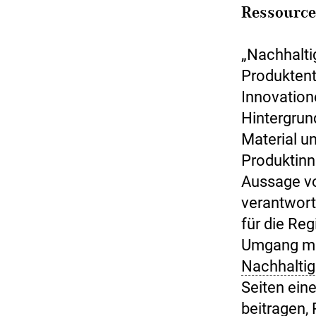
Ressourc
„Nachhaltig
Produktent
Innovation
Hintergrun
Material u
Produktinn
Aussage vo
verantwort
für die Re
Umgang m
Nachhaltig
Seiten ein
beitragen,