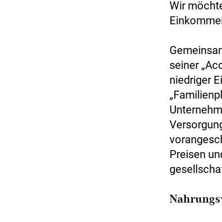
Wir möchte
Einkommen 
Gemeinsam
seiner „Ac
niedriger 
„Familienp
Unternehme
Versorgung
vorangeschr
Preisen un
gesellscha
Nahrungsv