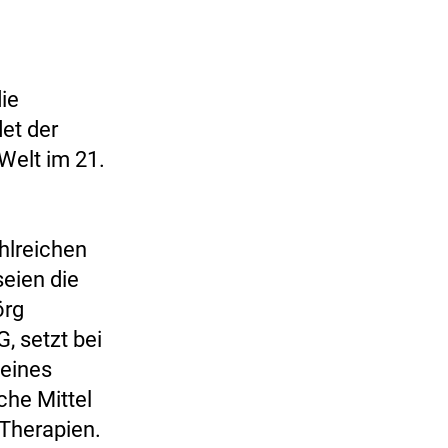
ie
et der
Welt im 21.
hlreichen
seien die
örg
, setzt bei
seines
che Mittel
 Therapien.