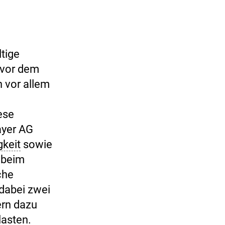
tige
 vor dem
n vor allem
ese
ayer AG
gkeit
sowie
z beim
che
dabei zwei
ern dazu
lasten.