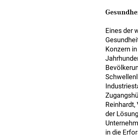
Gesundhei
Eines der 
Gesundheit
Konzern in 
Jahrhunder
Bevölkeru
Schwellenl
Industries
Zugangshür
Reinhardt,
der Lösung
Unternehmen
in die Erf