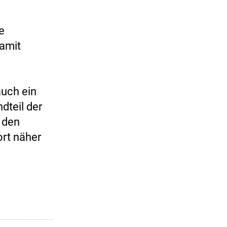
e
amit
auch ein
dteil der
e den
ort näher