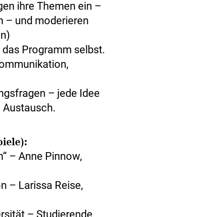
gen ihre Themen ein –
n – und moderieren
en)
 das Programm selbst.
Kommunikation,
gsfragen – jede Idee
m Austausch.
iele):
en“ – Anne Pinnow,
 – Larissa Reise,
rsität – Studierende