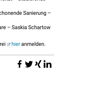
schonende Sanierung –
are – Saskia Schartow
rei
hier
anmelden.