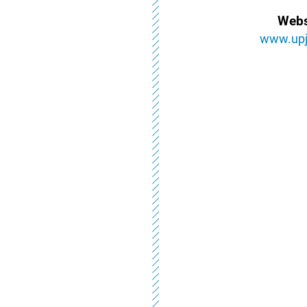
Webs
www.upj