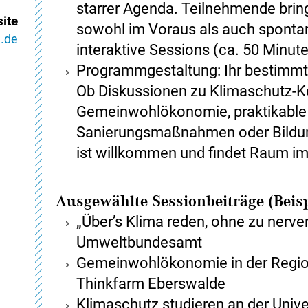
starrer Agenda. Teilnehmende brin
ite
sowohl im Voraus als auch sponta
.de
interaktive Sessions (ca. 50 Minut
Programmgestaltung: Ihr bestimmt
Ob Diskussionen zu Klimaschutz-
Gemeinwohlökonomie, praktikable
Sanierungsmaßnahmen oder Bildun
ist willkommen und findet Raum i
Ausgewählte Sessionbeiträge (Beisp
„Über’s Klima reden, ohne zu nerv
Umweltbundesamt
Gemeinwohlökonomie in der Region
Thinkfarm Eberswalde
Klimaschutz studieren an der Unive