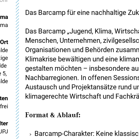
Das Barcamp für eine nachhaltige Zuk
ema
ima
Das Barcamp „Jugend, Klima, Wirtscha
Menschen, Unternehmen, zivilgesellsc
Ort
Organisationen und Behörden zusamm
lde
ige 
Klimakrise bewältigen und eine kliman
de 
gestalten möchten – insbesondere a
5, 
Nachbarregionen. In offenen Sessions
lde
Austausch und Projektansätze rund u
klimagerechte Wirtschaft und Fachkrä
ten
frei
Format & Ablauf:
ter
UPJ
Barcamp-Charakter: Keine klassis