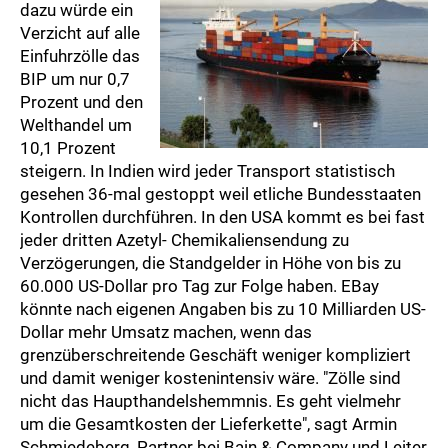
dazu würde ein
Verzicht auf alle
Einfuhrzölle das
BIP um nur 0,7
Prozent und den
Welthandel um
10,1 Prozent
steigern. In Indien wird jeder Transport statistisch
gesehen 36-mal gestoppt weil etliche Bundesstaaten
Kontrollen durchführen. In den USA kommt es bei fast
jeder dritten Azetyl- Chemikaliensendung zu
Verzögerungen, die Standgelder in Höhe von bis zu
60.000 US-Dollar pro Tag zur Folge haben. EBay
könnte nach eigenen Angaben bis zu 10 Milliarden US-
Dollar mehr Umsatz machen, wenn das
grenzüberschreitende Geschäft weniger kompliziert
und damit weniger kostenintensiv wäre. "Zölle sind
nicht das Haupthandelshemmnis. Es geht vielmehr
um die Gesamtkosten der Lieferkette", sagt Armin
Schmiedeberg, Partner bei Bain & Company und Leiter