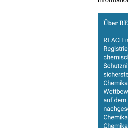
Informatio
Über R
REACH is
Registri
chemische
Schutzni
sicherste
Chemikal
Wettbewe
auf dem 
nachgesc
Chemikal
Chemikali