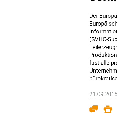
Der Europäi
Europäisc
Informatio
(SVHC-Subs
Teilerzeugn
Produktion
fast alle 
Unternehme
bürokrati
21.09.201