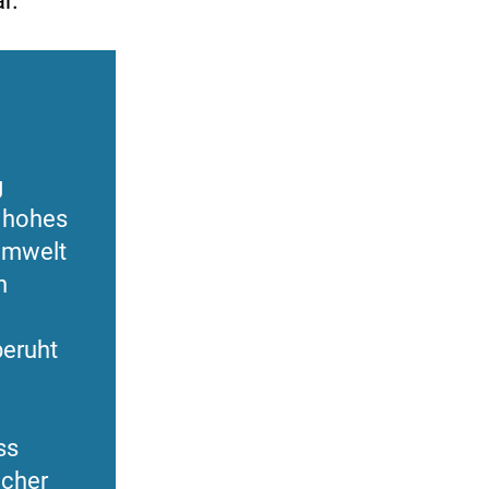
r.
g
n hohes
Umwelt
n
beruht
ss
icher