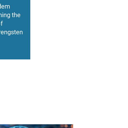
 dem
ning the
of
trengsten