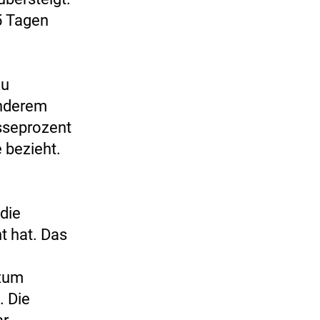
5 Tagen
zu
anderem
sseprozent
 bezieht.
 die
t hat. Das
 zum
. Die