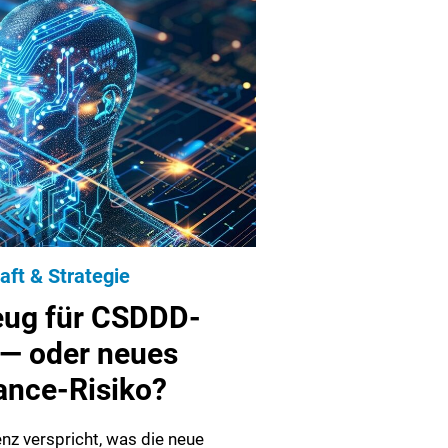
aft & Strategie
eug für CSDDD-
 — oder neues
ance-Risiko?
enz verspricht, was die neue