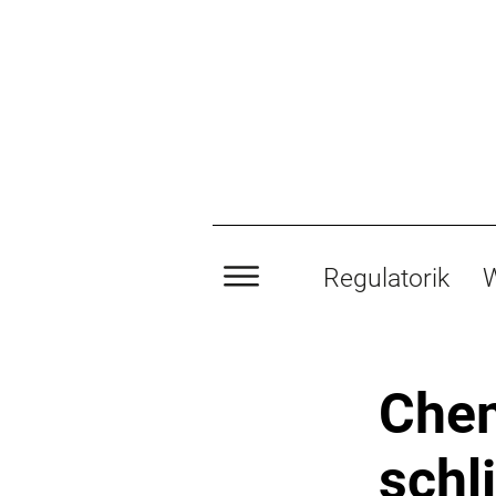
Regulatorik
W
Chem
schl