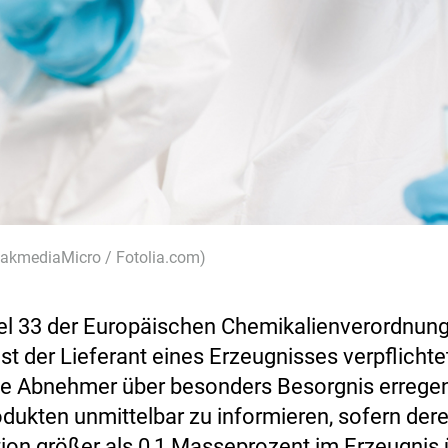
eakmediaMicro / Fotolia.com)
el 33 der Europäischen Chemikalienverordnun
ist der Lieferant eines Erzeugnisses verpflichtet
e Abnehmer über besonders Besorgnis errege
odukten unmittelbar zu informieren, sofern der
ion größer als 0,1 Masseprozent im Erzeugnis 