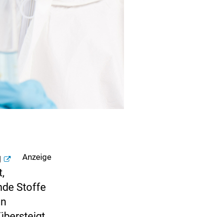
g
Anzeige
,
nde Stoffe
en
übersteigt.