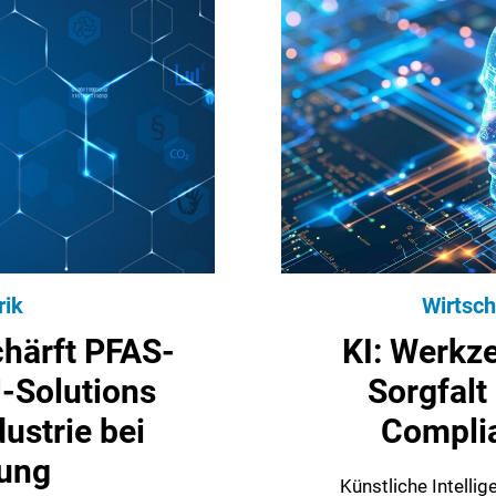
rik
Wirtsch
chärft PFAS-
KI: Werkz
-Solutions
Sorgfalt
dustrie bei
Compli
ung
Künstliche Intellig