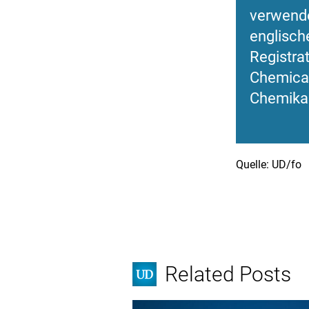
verwende
englisch
Registrat
Chemical
Chemikal
Quelle: UD/fo
Related Posts