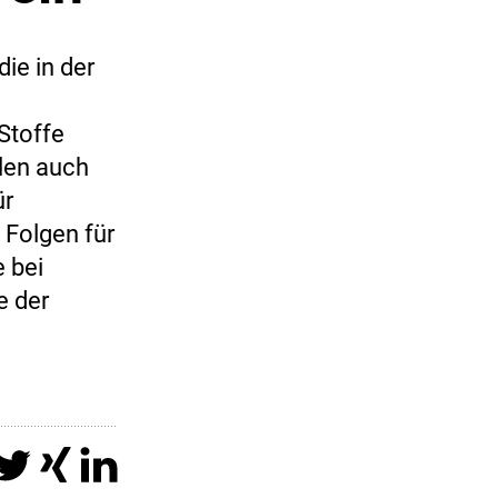
ie in der
Stoffe
len auch
ür
 Folgen für
 bei
e der