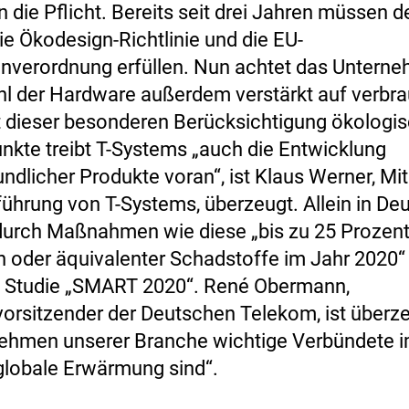
in die Pflicht. Bereits seit drei Jahren müssen 
ie Ökodesign-Richtlinie und die EU-
nverordnung erfüllen. Nun achtet das Unterne
l der Hardware außerdem verstärkt auf verb
t dieser besonderen Berücksichtigung ökologi
nkte treibt T-Systems „auch die Entwicklung
dlicher Produkte voran“, ist Klaus Werner, Mit
ührung von T-Systems, überzeugt. Allein in De
 durch Maßnahmen wie diese „bis zu 25 Prozent
 oder äquivalenter Schadstoffe im Jahr 2020“ 
e Studie „SMART 2020“. René Obermann,
orsitzender der Deutschen Telekom, ist überze
nehmen unserer Branche wichtige Verbündete 
globale Erwärmung sind“.