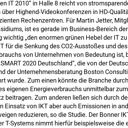
en IT 2010“ in Halle 8 reicht von stromsparen
über Highend-Videokonferenzen in HD-Qualität
zienten Rechenzentren. Für Martin Jetter, Mitg
sidiums, ist es gerade im Business-Bereich der
 wichtig „den enormen grünen Hebel der IT zu
KT für die Senkung des CO2-Ausstoßes und des
brauchs von Unternehmen von Bedeutung ist, b
 „SMART 2020 Deutschland“, die von der Deuts
nd der Unternehmensberatung Boston Consult
rt wurde. Zum einen könnte die Branche durch
s eigenen Energieverbrauchs unmittelbar zum
z beitragen. Zum anderen ließen sich durch d
ten Einsatz von IKT aber auch Emissionen in an
eigen reduzieren, so die Studie. Der Bonner IK
ter T-Systems nimmt hierfür beispielsweise die