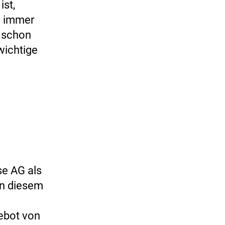
ist,
g immer
e schon
wichtige
e AG als
in diesem
ebot von