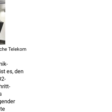
sche Telekom
nik-
ist es, den
O2-
ritt-
s
gender
nte