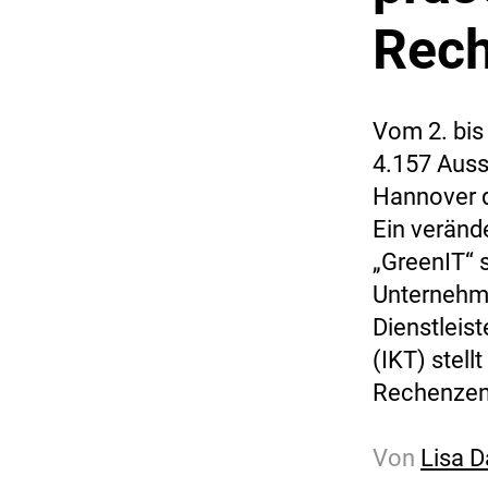
Rec
Vom 2. bis 
4.157 Auss
Hannover d
Ein veränd
„GreenIT“ s
Unternehme
Dienstleis
(IKT) stell
Rechenzent
Von
Lisa D