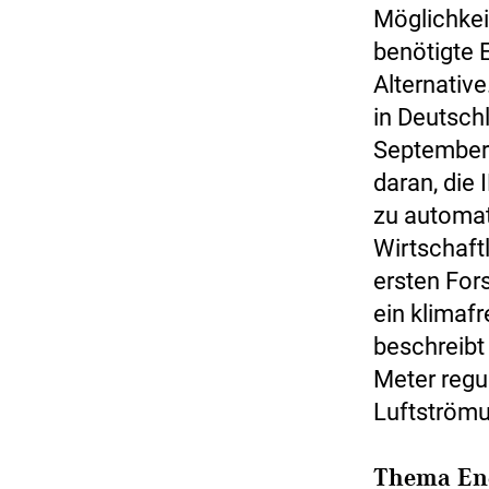
Möglichkei
benötigte 
Alternativ
in Deutsch
September 
daran, die 
zu automat
Wirtschaftl
ersten For
ein klimaf
beschreibt
Meter regu
Luftströmu
Thema Ene