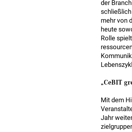
der Branche
schließlic
mehr von d
heute sowo
Rolle spiel
ressource
Kommunika
Lebenszykl
„CeBIT gr
Mit dem Hi
Veranstalt
Jahr weit
zielgruppe