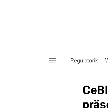
Regulatorik
W
CeBI
präs