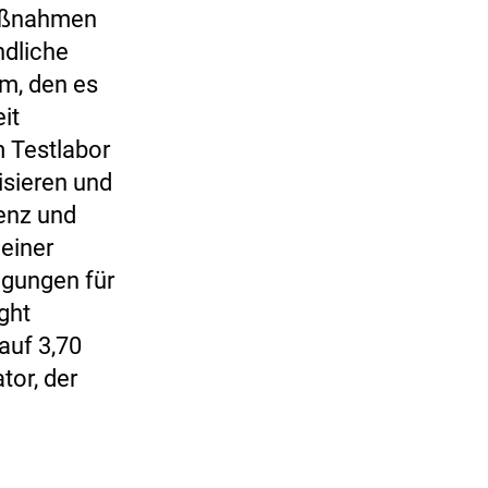
maßnahmen
ndliche
m, den es
it
m Testlabor
isieren und
ienz und
 einer
ngungen für
ght
auf 3,70
or, der