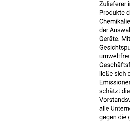
Zulieferer 
Produkte d
Chemikalie
der Auswah
Geräte. Mi
Gesichtspu
umweltfreun
Geschäftsf
ließe sich
Emissionen
schätzt di
Vorstandsv
alle Unter
gegen die 