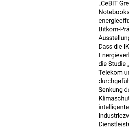
„CeBIT Gre
Notebooks 
energieeffi
Bitkom-Prä
Ausstellung
Dass die I
Energiever
die Studie
Telekom u
durchgefüh
Senkung de
Klimaschut
intelligen
Industriezw
Dienstleis