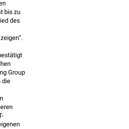
den
 bis zu
lied des
 zeigen“.
estätigt
chen
ing Group
 die
en
deren
T-
 eigenen