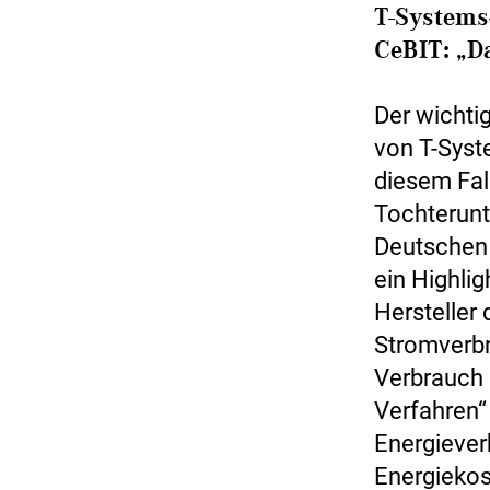
T-Systems
CeBIT: „D
Der wichti
von T-Syst
diesem Fall
Tochterun
Deutschen 
ein Highli
Hersteller 
Stromverbr
Verbrauch d
Verfahren“ 
Energiever
Energiekost