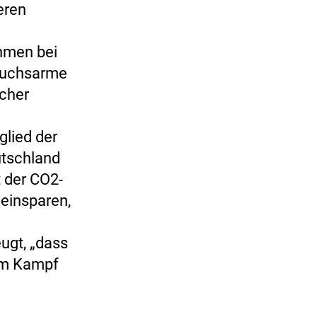
deren
hmen bei
rauchsarme
scher
glied der
utschland
 der CO2-
einsparen,
ugt, „dass
im Kampf