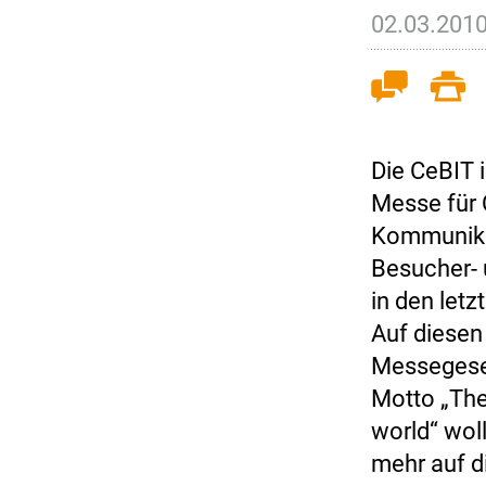
02.03.201
Die CeBIT 
Messe für 
Kommunika
Besucher- 
in den letz
Auf diesen
Messegesel
Motto „The
world“ woll
mehr auf d