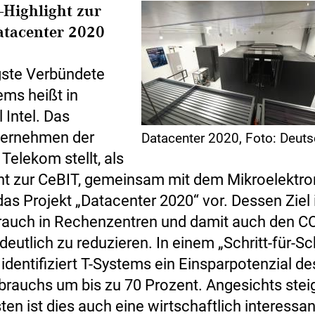
-Highlight zur
atacenter 2020
gste Verbündete
ems heißt in
 Intel. Das
ternehmen der
Datacenter 2020, Foto: Deut
Telekom stellt, als
ght zur CeBIT, gemeinsam mit dem Mikroelektro
das Projekt „Datacenter 2020“ vor. Dessen Ziel 
auch in Rechenzentren und damit auch den C
eutlich zu reduzieren. In einem „Schritt-für-Sch
identifiziert T-Systems ein Einsparpotenzial de
brauchs um bis zu 70 Prozent. Angesichts stei
en ist dies auch eine wirtschaftlich interessa