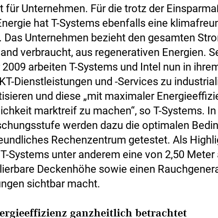
t für Unternehmen. Für die trotz der Einspar
Energie hat T-Systems ebenfalls eine klimafreu
e. Das Unternehmen bezieht den gesamten Stro
land verbraucht, aus regenerativen Energien. Se
2009 arbeiten T-Systems und Intel nun in ihre
IKT-Dienstleistungen und -Services zu industrial
isieren und diese „mit maximaler Energieeffiz
ichkeit marktreif zu machen“, so T-Systems. In
schungsstufe werden dazu die optimalen Bedi
reundliches Rechenzentrum getestet. Als Highli
 T-Systems unter anderem eine von 2,50 Meter 
lierbare Deckenhöhe sowie einen Rauchgenerat
ngen sichtbar macht.
rgieeffizienz ganzheitlich betrachtet