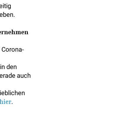
eitig
ieben.
ternehmen
r Corona-
in den
gerade auch
ieblichen
hier
.