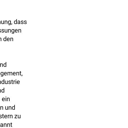
nung, dass
assungen
n den
end
agement,
ndustrie
nd
 ein
en und
stern zu
kannt