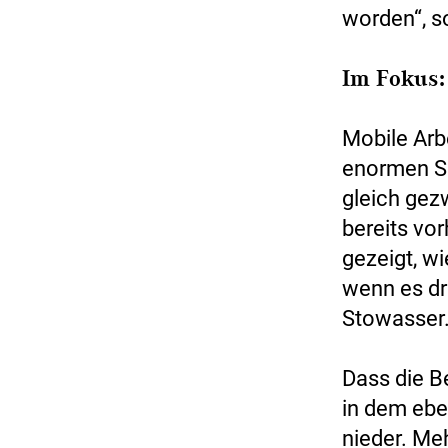
worden“, s
Im Fokus: 
Mobile Arb
enormen S
gleich gez
bereits vor
gezeigt, w
wenn es dr
Stowasser
Dass die Be
in dem ebe
nieder. Meh