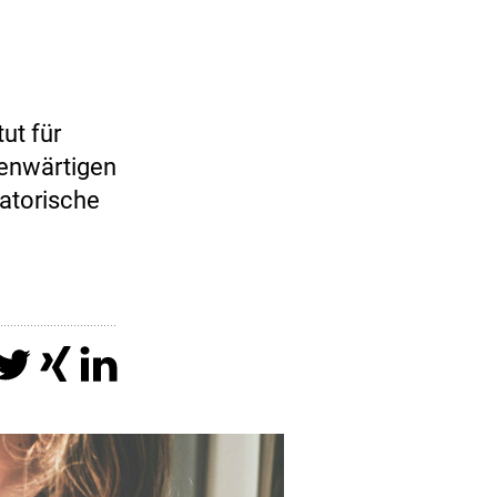
ut für
genwärtigen
satorische