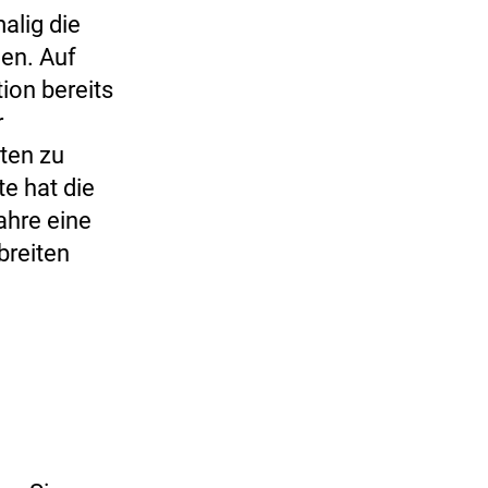
alig die
en. Auf
ion bereits
r
ten zu
e hat die
ahre eine
breiten