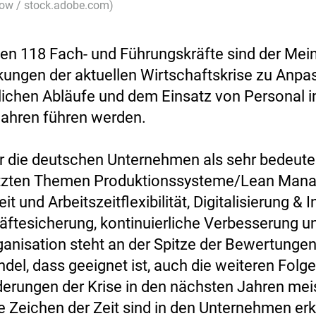
row / stock.adobe.com)
ten 118 Fach- und Führungskräfte sind der Mei
kungen der aktuellen Wirtschaftskrise zu Anp
blichen Abläufe und dem Einsatz von Personal i
ahren führen werden.
ür die deutschen Unternehmen als sehr bedeut
tzten Themen Produktionssysteme/Lean Man
it und Arbeitszeitflexibilität, Digitalisierung & I
räftesicherung, kontinuierliche Verbesserung u
anisation steht an der Spitze der Bewertungen
del, dass geeignet ist, auch die weiteren Folg
erungen der Krise in den nächsten Jahren mei
e Zeichen der Zeit sind in den Unternehmen er