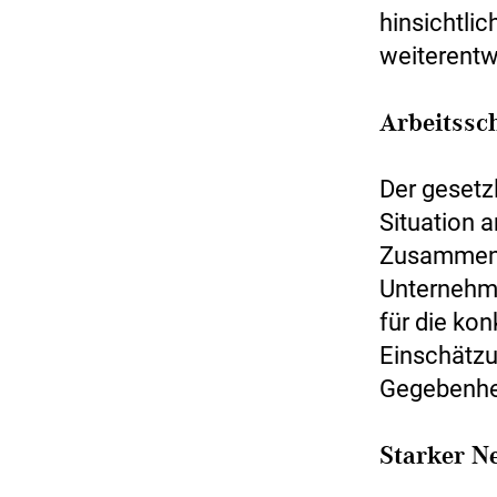
hinsichtlic
weiterentw
Arbeitssc
Der gesetz
Situation 
Zusammenha
Unternehme
für die ko
Einschätzu
Gegebenhei
Starker N