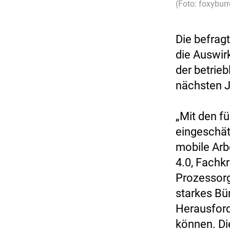
(Foto: foxybur
Die befrag
die Auswir
der betrie
nächsten J
„Mit den f
eingeschä
mobile Arbe
4.0, Fachk
Prozessorg
starkes Bün
Herausford
können. Di