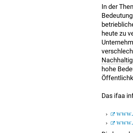
In der The
Bedeutung
betrieblic
heute zu ve
Unternehme
verschlech
Nachhaltig
hohe Bedeu
Öffentlichk
Das ifaa in
www.a
www.a