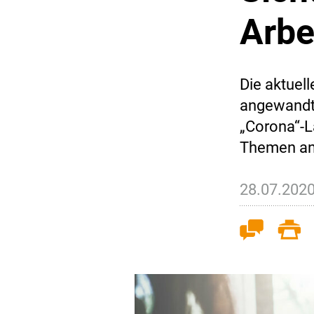
Arbe
Die aktuell
angewandte
„Corona“-L
Themen and
28.07.202