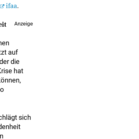
ifaa
.
eit
Anzeige
inen
zt auf
der die
rise hat
können,
so
chlägt sich
denheit
en