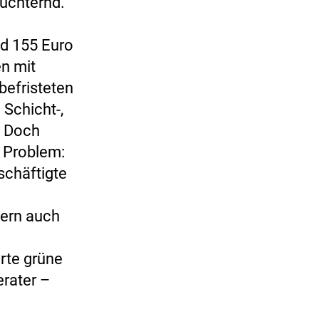
nüchternd.
nd 155 Euro
en mit
befristeten
 Schicht-,
. Doch
e Problem:
eschäftigte
dern auch
rte grüne
rater –