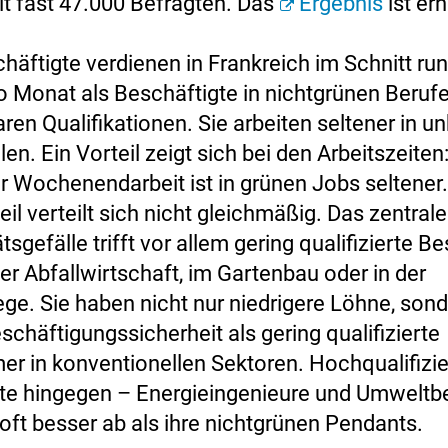
t fast 47.000 Befragten. Das
Ergebnis
ist er
häftigte verdienen in Frankreich im Schnitt ru
o Monat als Beschäftigte in nichtgrünen Beruf
ren Qualifikationen. Sie arbeiten seltener in un
llen. Ein Vorteil zeigt sich bei den Arbeitszeiten:
r Wochenendarbeit ist in grünen Jobs seltener
eil verteilt sich nicht gleichmäßig. Das zentral
tsgefälle trifft vor allem gering qualifizierte B
er Abfallwirtschaft, im Gartenbau oder in der
ge. Sie haben nicht nur niedrigere Löhne, son
chäftigungssicherheit als gering qualifizierte
er in konventionellen Sektoren. Hochqualifizie
te hingegen – Energieingenieure und Umweltbe
oft besser ab als ihre nichtgrünen Pendants.