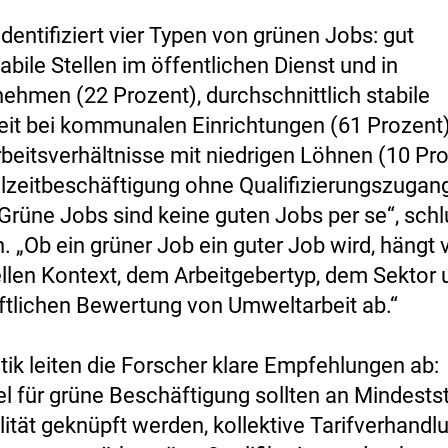
identifiziert vier Typen von grünen Jobs: gut
abile Stellen im öffentlichen Dienst und in
ehmen (22 Prozent), durchschnittlich stabile
beit bei kommunalen Einrichtungen (61 Prozent)
rbeitsverhältnisse mit niedrigen Löhnen (10 Pr
ilzeitbeschäftigung ohne Qualifizierungszugan
„Grüne Jobs sind keine guten Jobs per se“, sch
n. „Ob ein grüner Job ein guter Job wird, hängt
nellen Kontext, dem Arbeitgebertyp, dem Sektor 
ftlichen Bewertung von Umweltarbeit ab.“
itik leiten die Forscher klare Empfehlungen ab:
el für grüne Beschäftigung sollten an Mindest
ität geknüpft werden, kollektive Tarifverhandl