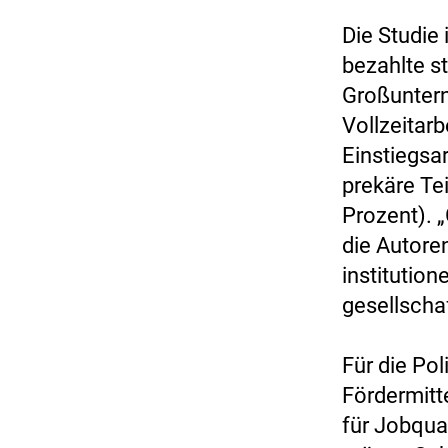
Die Studie 
bezahlte st
Großuntern
Vollzeitar
Einstiegsa
prekäre Te
Prozent). 
die Autore
institutio
gesellscha
Für die Pol
Fördermitt
für Jobqual