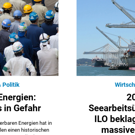
 Politik
Wirtsch
Energien:
2
 in Gefahr
Seearbeit
ILO bekla
erbaren Energien hat in
massive
en einen historischen