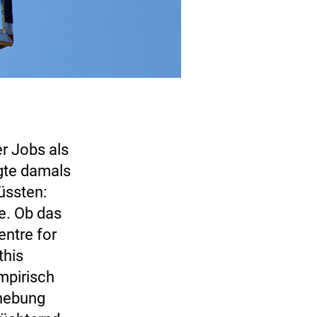
er Jobs als
ägte damals
üssten:
e. Ob das
entre for
this
mpirisch
rhebung