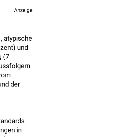
Anzeige
, atypische
ozent) und
g (7
lussfolgern
 vom
und der
standards
ungen in