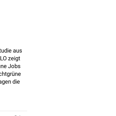
tudie aus
ILO zeigt
rüne Jobs
ichtgrüne
ragen die