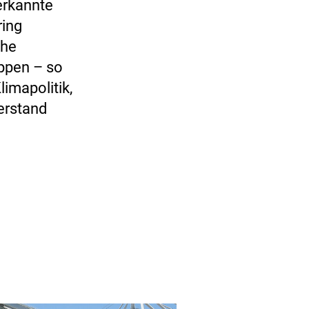
erkannte
ring
che
ppen – so
imapolitik,
erstand