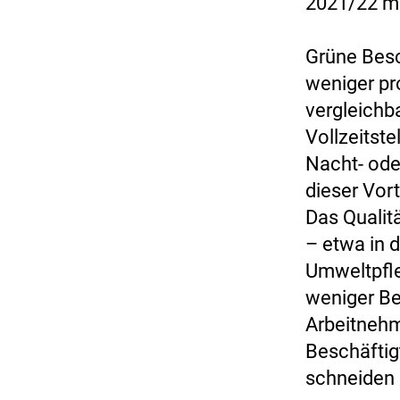
2021/22 mi
Grüne Besc
weniger pr
vergleichba
Vollzeitste
Nacht- ode
dieser Vort
Das Qualitä
– etwa in d
Umweltpfle
weniger Bes
Arbeitnehm
Beschäftig
schneiden 