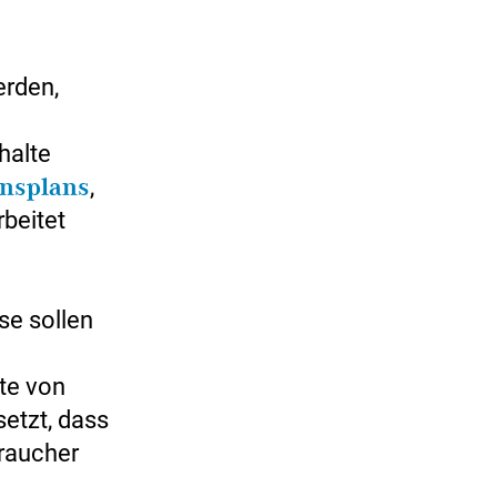
erden,
halte
onsplans
,
beitet
se sollen
te von
setzt, dass
braucher