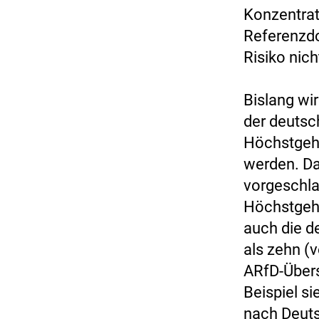
Konzentrat
Referenzdo
Risiko nic
Bislang wir
der deutsc
Höchstgeha
werden. Da
vorgeschlag
Höchstgeh
auch die d
als zehn (
ARfD-Übers
Beispiel s
nach Deuts