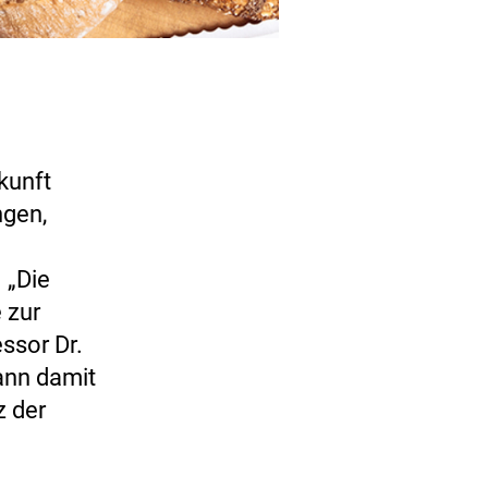
kunft
ngen,
 „Die
 zur
ssor Dr.
kann damit
z der