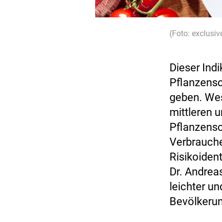
(Foto: exclusi
Dieser Ind
Pflanzensc
geben. Wese
mittleren 
Pflanzensc
Verbrauche
Risikoident
Dr. Andreas
leichter u
Bevölkerun