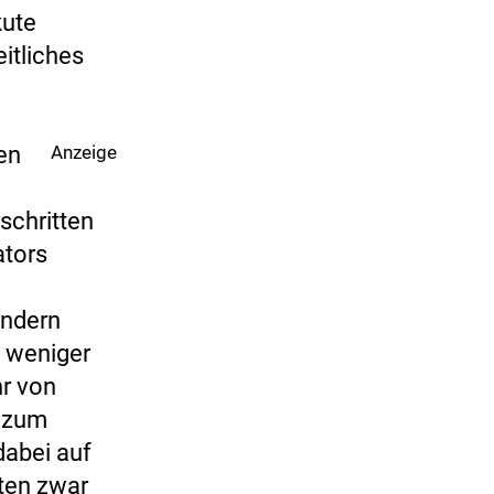
kute
itliches
ben
Anzeige
schritten
ators
ondern
d weniger
r von
s zum
dabei auf
lten zwar