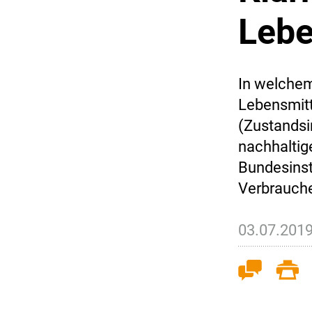
Lebe
In welchem
Lebensmitt
(Zustandsi
nachhaltig
Bundesinst
Verbrauche
03.07.201