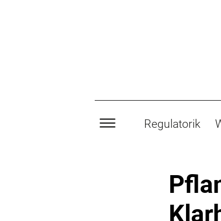
Regulatorik
W
Pfla
Klar