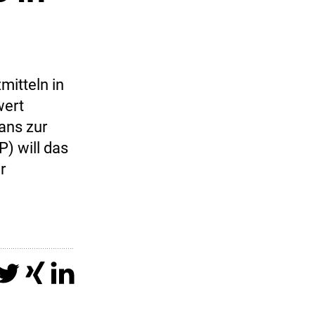
itteln in
wert
ans zur
) will das
r