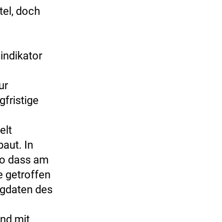
tel, doch
indikator
ur
gfristige
elt
aut. In
so dass am
 getroffen
ngdaten des
und mit