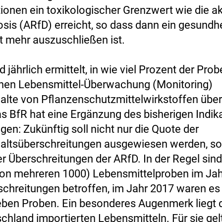
ionen ein toxikologischer Grenzwert wie die a
sis (ARfD) erreicht, so dass dann ein gesundhe
ht mehr auszuschließen ist.
d jährlich ermittelt, in wie viel Prozent der Pro
hen Lebensmittel-Überwachung (Monitoring)
lte von Pflanzenschutzmittelwirkstoffen über
s BfR hat eine Ergänzung des bisherigen Indik
en: Zukünftig soll nicht nur die Quote der
altsüberschreitungen ausgewiesen werden, s
er Überschreitungen der ARfD. In der Regel sin
von mehreren 1000) Lebensmittelproben im Jah
chreitungen betroffen, im Jahr 2017 waren e
ieben Proben. Ein besonderes Augenmerk liegt 
chland importierten Lebensmitteln. Für sie ge