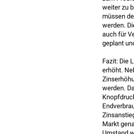
weiter zu 
müssen deu
werden. D
auch für Ve
geplant un
Fazit: Die
erhöht. Ne
Zinserhöhu
werden. Da
Knopfdruck
Endverbrau
Zinsanstie
Markt gena
Umstand wi