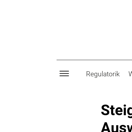
Regulatorik
W
Stei
Ausw