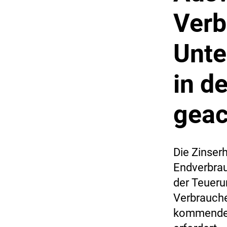
Verb
Unte
in d
geac
Die Zinser
Endverbrau
der Teueru
Verbraucher
kommenden 