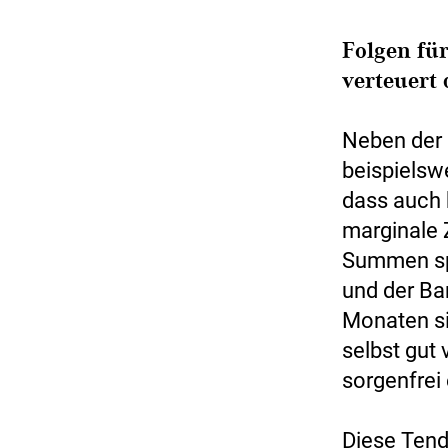
Folgen fü
verteuert
Neben der 
beispielsw
dass auch h
marginale 
Summen spü
und der Ba
Monaten si
selbst gut
sorgenfrei
Diese Tend