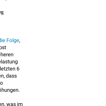
eg
die Folge
,
bst
öheren
elastung
etzten 6
en, dass
so
höhungen.
en, was im