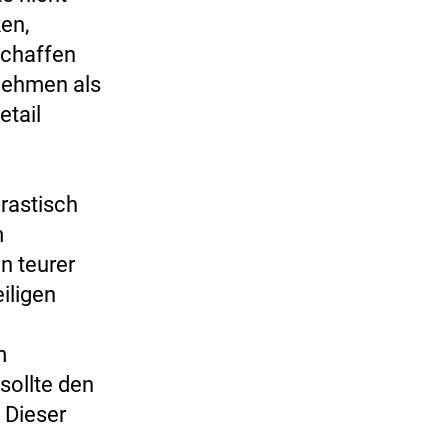
en,
schaffen
nehmen als
etail
rastisch
m
n teurer
iligen
m
sollte den
 Dieser