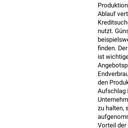
Produktion
Ablauf ver
Kreditsuch
nutzt. Gün
beispielsw
finden. De
ist wichtig
Angebotspr
Endverbrau
den Produk
Aufschlag 
Unternehme
zu halten, 
aufgenomme
Vorteil de