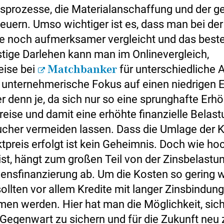
sprozesse, die Materialanschaffung und der 
teuern. Umso wichtiger ist es, dass man bei der
e noch aufmerksamer vergleicht und das best
stige Darlehen kann man im Onlinevergleich,
eise bei
Matchbanker
für unterschiedliche
r unternehmerische Fokus auf einen niedrigen E
er denn je, da sich nur so eine sprunghafte Erh
eise und damit eine erhöhte finanzielle Belast
cher vermeiden lassen. Dass die Umlage der 
tpreis erfolgt ist kein Geheimnis. Doch wie ho
ist, hängt zum großen Teil von der Zinsbelastu
nsfinanzierung ab. Um die Kosten so gering 
sollten vor allem Kredite mit langer Zinsbindung
n werden. Hier hat man die Möglichkeit, sich
r Gegenwart zu sichern und für die Zukunft neu 