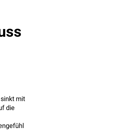
uss
sinkt mit
f die
engefühl