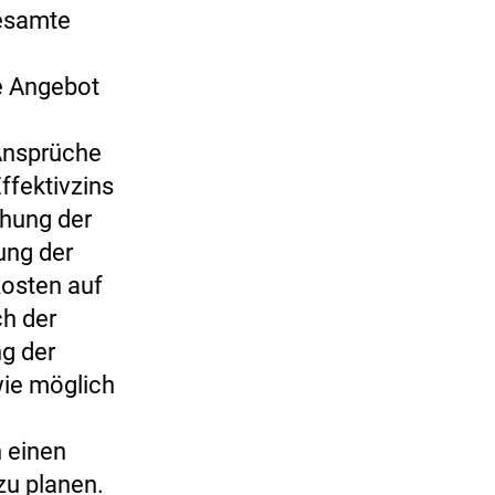
gesamte
e Angebot
 Ansprüche
ffektivzins
öhung der
ung der
Kosten auf
ch der
ng der
wie möglich
 einen
zu planen.