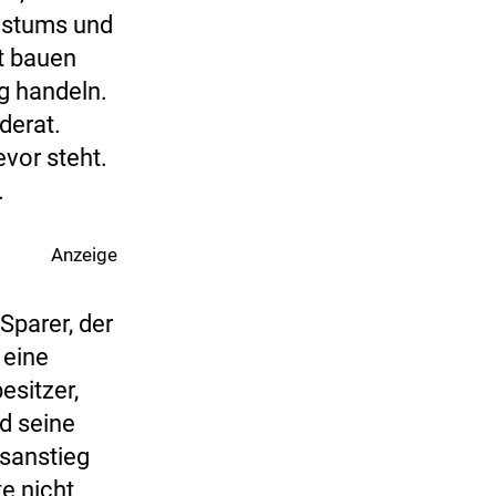
hstums und
t bauen
g handeln.
derat.
evor steht.
.
Anzeige
Sparer, der
 eine
esitzer,
d seine
nsanstieg
e nicht