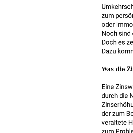
Umkehrsch
zum persön
oder Immob
Noch sind 
Doch es zei
Dazu komme
Was die 
Eine Zinsw
durch die N
Zinserhöhu
der zum Be
veraltete 
zum Proble