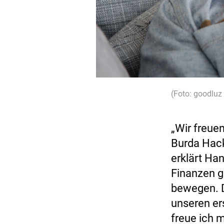
(Foto: goodluz
„Wir freue
Burda Hack
erklärt Ha
Finanzen g
bewegen. D
unseren er
freue ich 