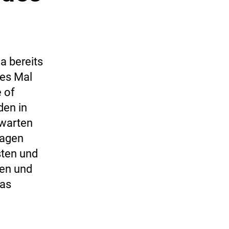
a bereits
ses Mal
 of
den in
rwarten
ragen
sten und
pen und
das