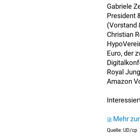
Gabriele Z
President 
(Vorstand 
Christian 
HypoVerei
Euro, der z
Digitalkon
Royal Jungl
Amazon Vo
Interessie
Mehr zum
Quelle: UD/cp