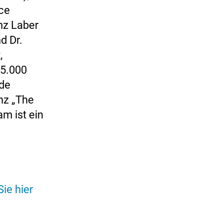
ce
nz Laber
d Dr.
,
5.000
nde
nz „The
am ist ein
ie hier