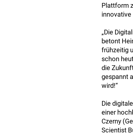
Plattform z
innovative
„Die Digita
betont Hei
frühzeitig
schon heut
die Zukunft
gespannt a
wird!“
Die digita
einer hoch
Czerny (Ge
Scientist 