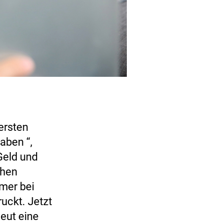
ersten
aben “,
„Geld und
chen
hmer bei
uckt. Jetzt
eut eine