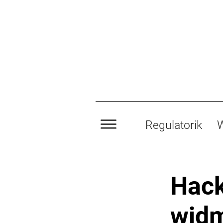
Regulatorik
W
Hack
widm