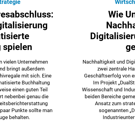
trategie
Wirtsch
resabschluss:
Wie U
italisierung
Nachha
isierte
Digitalisi
 spielen
ge
in vielen Unternehmen
Nachhaltigkeit und Dig
und bringt außerdem
zwei zentrale Ha
ivregale mit sich. Eine
Geschäftserfolg von e
matisierte Buchhaltung
Im Projekt „DualSt
eise einen guten Teil
Wissenschaft und Indu
rt nebenbei genau die
beiden Bereiche geme
keitsberichterstattung
Ansatz zum stra
 paar Punkte sollte man
sogenannten „Du
uge behalten.
Industrieunte