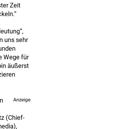
ter Zeit
keln.“
deutung“,
n uns sehr
Kunden
ue Wege für
 bin äußerst
zieren
on
Anzeige
z (Chief-
media),