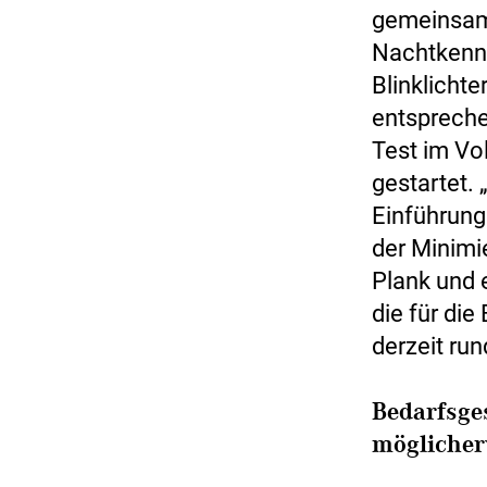
gemeinsam 
Nachtkennz
Blinklichte
entsprech
Test im Vo
gestartet. 
Einführung
der Minimie
Plank und 
die für die
derzeit ru
Bedarfsge
möglicher