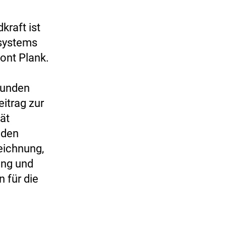
kraft ist
esystems
ont Plank.
tunden
itrag zur
ät
 den
eichnung,
ung und
n für die