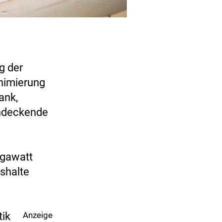
g der
nimierung
ank,
endeckende
egawatt
ushalte
tik
Anzeige