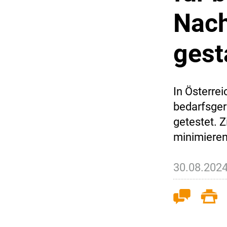
Nach
gest
In Österrei
bedarfsge
getestet. Z
minimieren
30.08.202