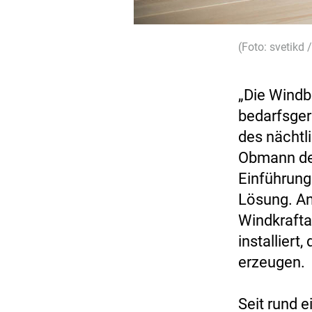
(Foto: svetikd
„Die Windb
bedarfsger
des nächtli
Obmann der
Einführung
Lösung. An
Windkrafta
installiert
erzeugen.
Seit rund 