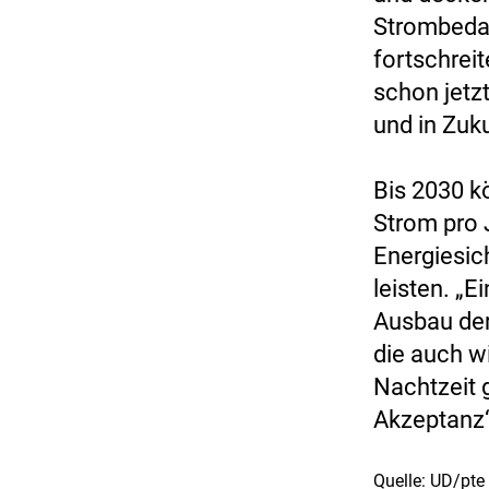
Strombedar
fortschrei
schon jetz
und in Zuk
Bis 2030 k
Strom pro 
Energiesich
leisten. „
Ausbau der
die auch w
Nachtzeit g
Akzeptanz“
Quelle: UD/pte