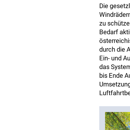
Die gesetz
Windrädern
zu schütze
Bedarf akt
österreich
durch die 
Ein- und Au
das System
bis Ende A
Umsetzung
Luftfahrtb