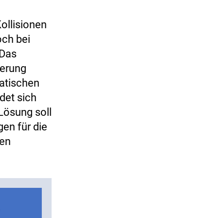
ollisionen
och bei
Das
uerung
matischen
det sich
Lösung soll
en für die
gen