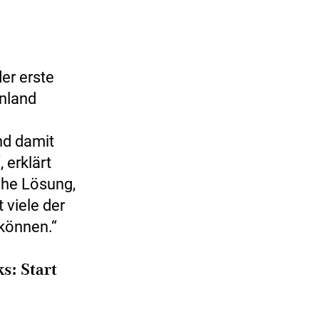
er erste
enland
nd damit
 erklärt
che Lösung,
 viele der
 können.“
s: Start