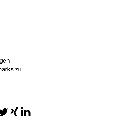
agen
parks zu