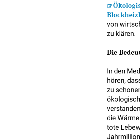
Ökologis
Blockheiz
von wirtsc
zu klären.
Die Bedeu
In den Med
hören, das
zu schonen.
ökologisch
verstanden
die Wärme 
tote Lebew
Jahrmillio