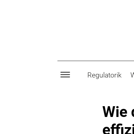
Regulatorik
W
Wie 
effiz