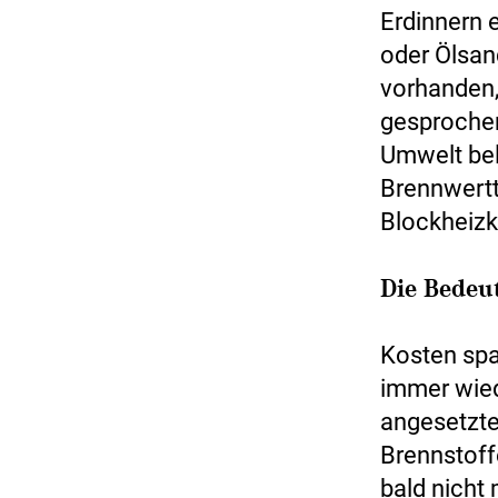
Erdinnern 
oder Ölsan
vorhanden,
gesprochen
Umwelt bel
Brennwertt
Blockheizk
Die Bedeu
Kosten spa
immer wied
angesetzte
Brennstoff
bald nicht 