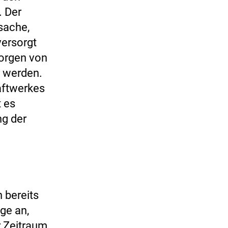
 Der
tsache,
versorgt
sorgen von
t werden.
aftwerkes
t es
ng der
 bereits
ge an,
r Zeitraum