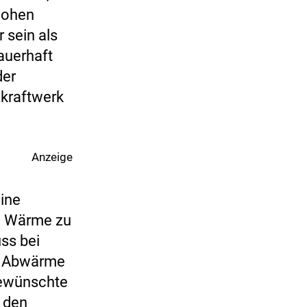
hohen
 sein als
auerhaft
der
zkraftwerk
Anzeige
eine
nd Wärme zu
ss bei
ie Abwärme
gewünschte
 den