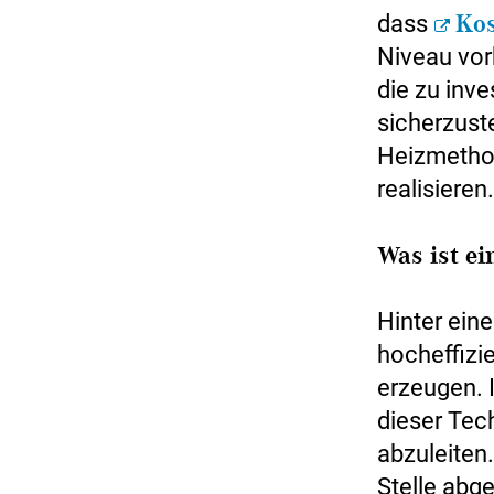
dass
Ko
Niveau vor
die zu inv
sicherzuste
Heizmethod
realisieren.
Was ist e
Hinter eine
hocheffizi
erzeugen. 
dieser Tec
abzuleiten
Stelle abg