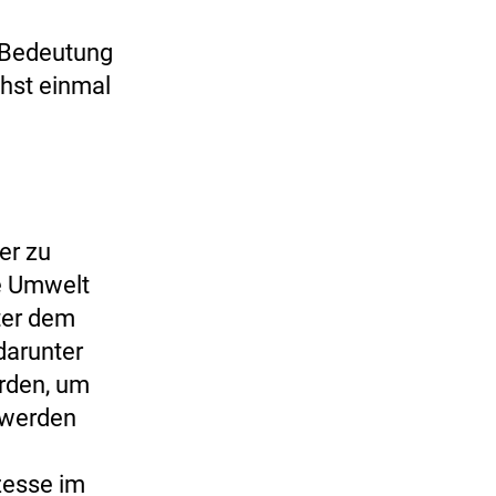
e Bedeutung
hst einmal
er zu
ie Umwelt
nter dem
darunter
erden, um
 werden
zesse im