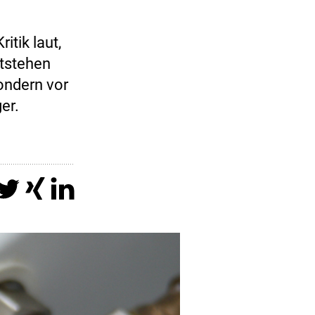
itik laut,
tstehen
ondern vor
er.