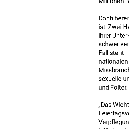
Millionen 
Doch berei
ist: Zwei 
ihrer Unter
schwer verl
Fall steht
nationalen
Missbrauch
sexuelle u
und Folter.
„Das Wichti
Feiertagsv
Verpflegun