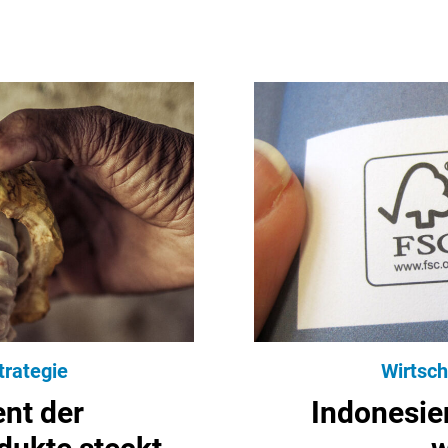
trategie
Wirtsch
ent der
Indonesien