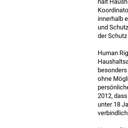
hält Hausha
Koordinato
innerhalb 
und Schutz
der Schutz 
Human Righ
Haushaltsar
besonders 
ohne Möglic
persönlich
2012, dass
unter 18 J
verbindlich