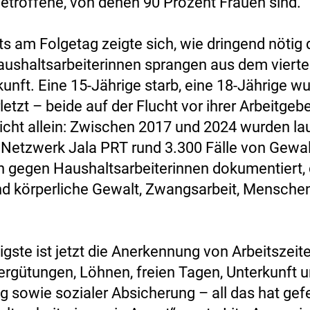
Betroffene, von denen 90 Prozent Frauen sind.
ts am Folgetag zeigte sich, wie dringend nötig 
Haushaltsarbeiterinnen sprangen aus dem viert
kunft. Eine 15-Jährige starb, eine 18-Jährige w
etzt – beide auf der Flucht vor ihrer Arbeitgebe
 nicht allein: Zwischen 2017 und 2024 wurden l
 Netzwerk Jala PRT rund 3.300 Fälle von Gewal
 gegen Haushaltsarbeiterinnen dokumentiert, 
nd körperliche Gewalt, Zwangsarbeit, Mensche
gste ist jetzt die Anerkennung von Arbeitszeite
ergütungen, Löhnen, freien Tagen, Unterkunft 
g sowie sozialer Absicherung – all das hat gef