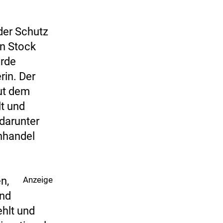
der Schutz
en Stock
urde
rin. Der
aut dem
t und
darunter
nhandel
n,
Anzeige
und
ehlt und