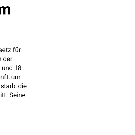
em
etz für
 der
 und 18
nft, um
tarb, die
tt. Seine