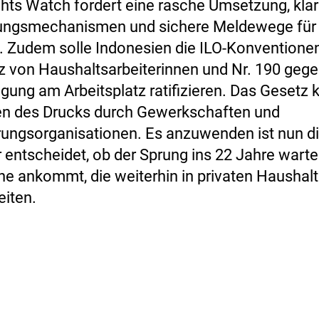
ts Watch fordert eine rasche Umsetzung, kla
ungsmechanismen und sichere Meldewege für
. Zudem solle Indonesien die ILO-Konventionen
 von Haushaltsarbeiterinnen und Nr. 190 geg
igung am Arbeitsplatz ratifizieren. Das Gesetz
en des Drucks durch Gewerkschaften und
rungsorganisationen. Es anzuwenden ist nun d
r entscheidet, ob der Sprung ins 22 Jahre wart
ene ankommt, die weiterhin in privaten Haushal
eiten.