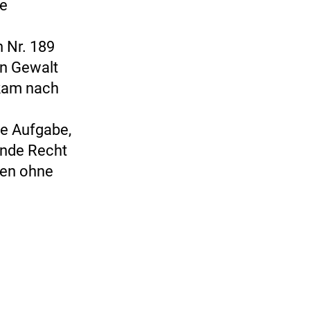
re
 Nr. 189
en Gewalt
 kam nach
ie Aufgabe,
ende Recht
ten ohne