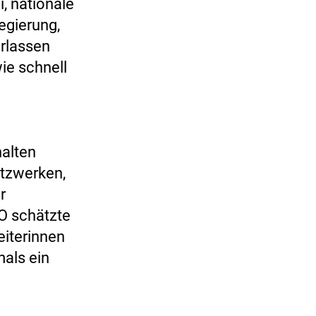
i, nationale
egierung,
rlassen
ie schnell
halten
etzwerken,
r
O schätzte
eiterinnen
mals ein