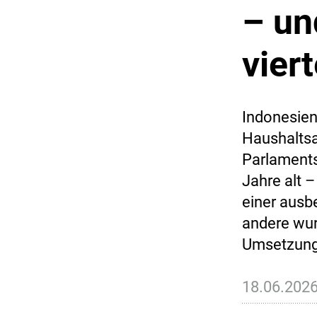
– un
vier
Indonesien
Haushaltsa
Parlaments
Jahre alt 
einer ausb
andere wurd
Umsetzung 
18.06.202