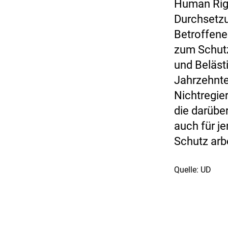
Human Righ
Durchsetz
Betroffene
zum Schutz
und Beläst
Jahrzehnt
Nichtregie
die darübe
auch für j
Schutz arb
Quelle: UD