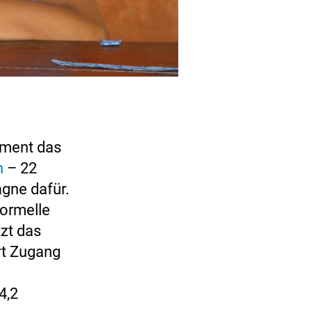
ament das
n
– 22
gne dafür.
formelle
tzt das
rt Zugang
4,2