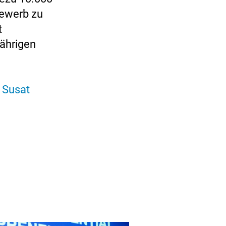
bewerb zu
t
jährigen
 Susat