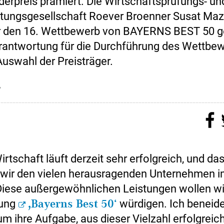
erpreis prämiert. Die Wirtschaftsprüfungs- un
tungsgesellschaft Roever Broenner Susat Maz
ür den 16. Wettbewerb von BAYERNS BEST 50 ge
erantwortung für die Durchführung des Wettbe
Auswahl der Preisträger.
7
rtschaft läuft derzeit sehr erfolgreich, und da
wir den vielen herausragenden Unternehmen 
 Diese außergewöhnlichen Leistungen wollen wi
nung
‚Bayerns Best 50‘
würdigen. Ich beneide
um ihre Aufgabe, aus dieser Vielzahl erfolgreic