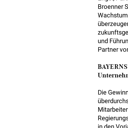
Broenner S
Wachstum h
überzeugen
zukunftsge
und Führung
Partner vo
BAYERNS
Unterneh
Die Gewinn
überdurch
Mitarbeiter
Regierung
in den Vor