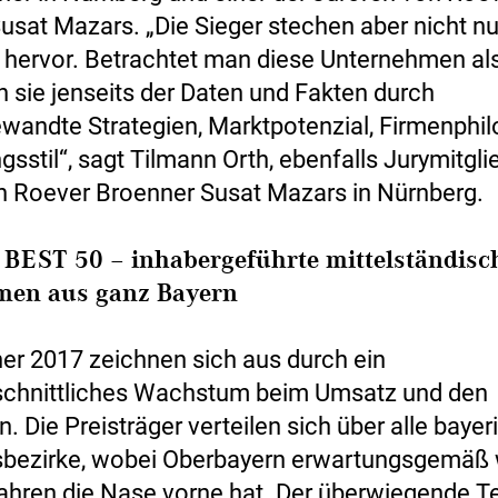
usat Mazars. „Die Sieger stechen aber nicht nur
ervor. Betrachtet man diese Unternehmen al
 sie jenseits der Daten und Fakten durch
wandte Strategien, Marktpotenzial, Firmenphi
sstil“, sagt Tilmann Orth, ebenfalls Jurymitgli
n Roever Broenner Susat Mazars in Nürnberg.
 BEST 50
– inhabergeführte mittelständisc
men aus ganz Bayern
er 2017 zeichnen sich aus durch ein
schnittliches Wachstum beim Umsatz und den
n. Die Preisträger verteilen sich über alle baye
sbezirke, wobei Oberbayern erwartungsgemäß
jahren die Nase vorne hat. Der überwiegende Te