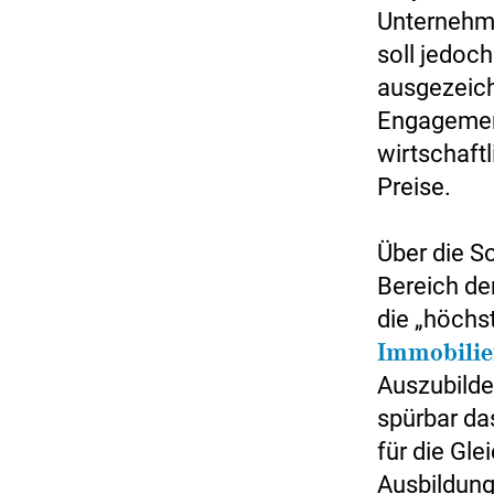
Unternehme
soll jedoch
ausgezeich
Engagement
wirtschaftl
Preise.
Über die S
Bereich de
die „höchs
Immobili
Auszubilde
spürbar da
für die Gl
Ausbildung