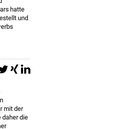
d
ars hatte
stellt und
werbs
s
im
r mit der
 daher die
her