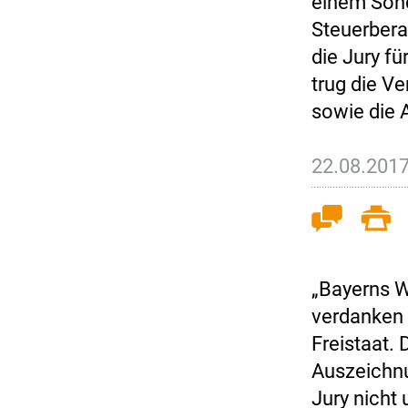
einem Sond
Steuerbera
die Jury f
trug die V
sowie die 
22.08.201
„Bayerns Wi
verdanken 
Freistaat.
Auszeich
Jury nicht 