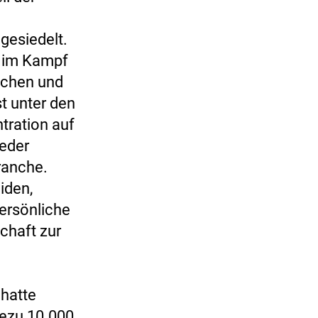
gesiedelt.
m im Kampf
achen und
t unter den
tration auf
weder
ranche.
iden,
persönliche
chaft zur
hatte
ezu 10.000