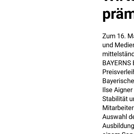
präm
Zum 16. Ma
und Medien
mittelstän
BAYERNS BE
Preisverlei
Bayerische
Ilse Aigne
Stabilität
Mitarbeite
Auswahl de
Ausbildun