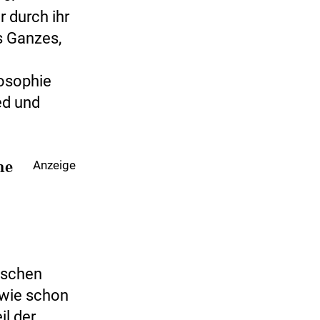
 durch ihr
s Ganzes,
losophie
ed und
he
Anzeige
rischen
 wie schon
il der