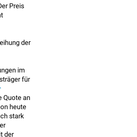
er Preis
ht
leihung der
ungen im
sträger für
r
e Quote an
hon heute
ch stark
er
t der