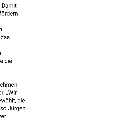
. Damit
 fördern
n
 das
u
e die
rnehmen
r. „Wir
wählt, die
 so Jürgen
ver