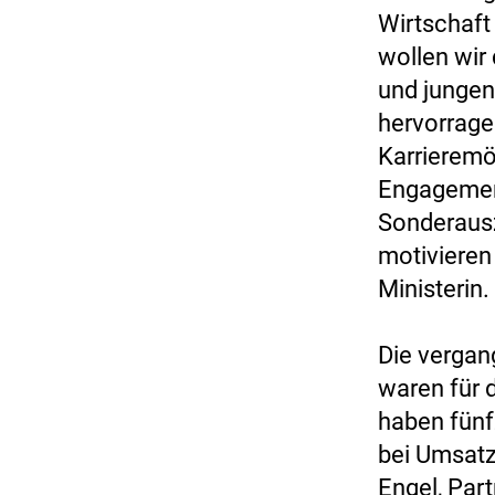
Wirtschaft 
wollen wir 
und jungen
hervorrage
Karrieremö
Engagemen
Sonderausz
motivieren 
Ministerin.
Die vergan
waren für 
haben fünf
bei Umsatz
Engel, Par