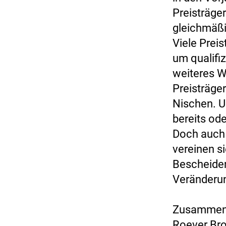
Preisträge
gleichmäßi
Viele Prei
um qualifi
weiteres W
Preisträge
Nischen. U
bereits od
Doch auch 
vereinen si
Bescheiden
Veränderun
Zusammen 
Roever Bro