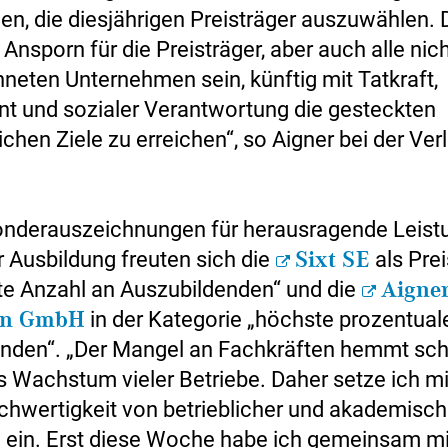
n, die diesjährigen Preisträger auszuwählen. D
 Ansporn für die Preisträger, aber auch alle nic
neten Unternehmen sein, künftig mit Tatkraft,
 und sozialer Verantwortung die gesteckten
ichen Ziele zu erreichen“, so Aigner bei der Ver
onderauszeichnungen für herausragende Leist
r Ausbildung freuten sich die
Sixt SE
als Prei
te Anzahl an Auszubildenden“ und die
Aigne
en GmbH
in der Kategorie „höchste prozentual
nden“. „Der Mangel an Fachkräften hemmt sc
s Wachstum vieler Betriebe. Daher setze ich mi
eichwertigkeit von betrieblicher und akademisch
 ein. Erst diese Woche habe ich gemeinsam mi