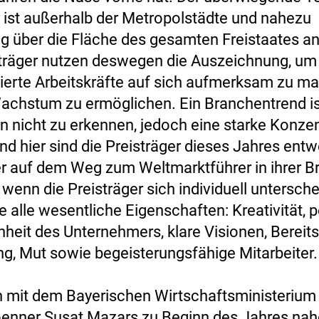
r ist außerhalb der Metropolstädte und nahezu
g über die Fläche des gesamten Freistaates an
sträger nutzen deswegen die Auszeichnung, u
zierte Arbeitskräfte auf sich aufmerksam zu m
achstum zu ermöglichen. Ein Branchentrend is
rn nicht zu erkennen, jedoch eine starke Konzen
nd hier sind die Preisträger dieses Jahres ent
er auf dem Weg zum Weltmarktführer in ihrer B
wenn die Preisträger sich individuell untersche
e alle wesentliche Eigenschaften: Kreativität, 
heit des Unternehmers, klare Visionen, Bereits
g, Mut sowie begeisterungsfähige Mitarbeiter.
mit dem Bayerischen Wirtschaftsministerium 
enner Susat Mazars zu Beginn des Jahres nah