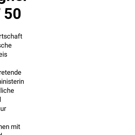
 50
rtschaft
sche
eis
tretende
inisterin
liche
d
zur
men mit