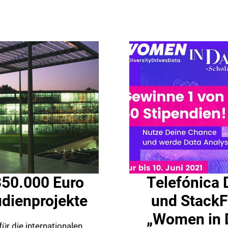
350.000 Euro
Telefónica 
udienprojekte
und StackF
„Women in 
r die internationalen