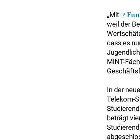
„Mit
Fu
weil der B
Wertschätz
dass es nu
Jugendliche
MINT-Fäche
Geschäftsf
In der neu
Telekom-St
Studierend
beträgt vi
Studierend
abgeschlos