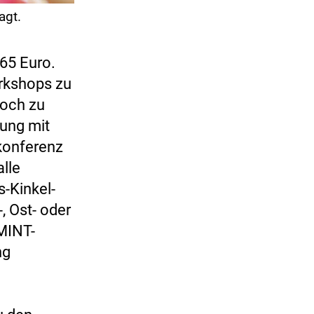
agt.
65 Euro.
orkshops zu
noch zu
tung mit
konferenz
lle
-Kinkel-
, Ost- oder
MINT-
ng