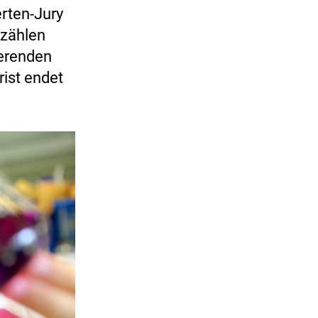
rten-Jury
 zählen
ierenden
rist endet