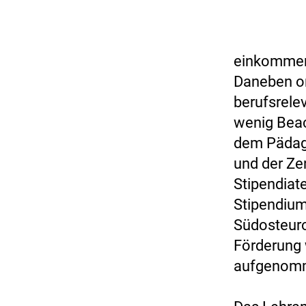
einkommen
Daneben or
berufsrele
wenig Beac
dem Pädago
und der Ze
Stipendiat
Stipendiums
Südosteuro
Förderung 
aufgenom