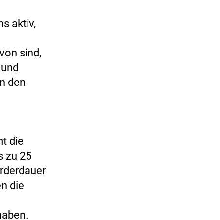
s aktiv,
von sind,
 und
in den
t die
s zu 25
örderdauer
n die
haben.