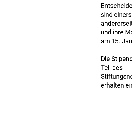
Entscheide
sind einer
anderersei
und ihre M
am 15. Jan
Die Stipen
Teil des
Stiftungsn
erhalten e