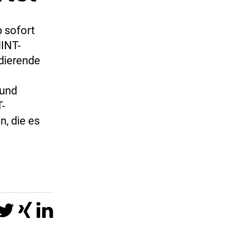
 sofort
INT-
dierende
 und
-
n, die es