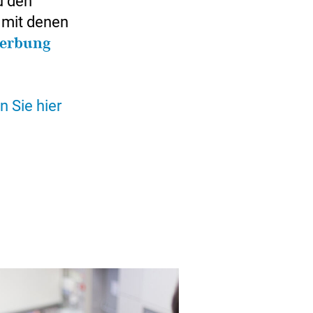
u den
 mit denen
werbung
 Sie hier