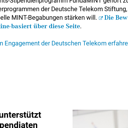
mts-Stipendienprogramm FundaMINT gehört z
erprogrammen der Deutsche Telekom Stiftung,
duelle MINT-Begabungen stärken will.
Die Be
line-basiert über diese Seite
.
 Engagement der Deutschen Telekom erfahren
nterstützt
pendiaten