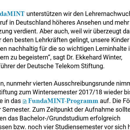
ndaMINT
unterstützen wir den Lehrernachwuch
eruf in Deutschland höheres Ansehen und mehr
ung verdient. Aber auch, weil wir überzeugt da
r den besten Lehrkräften gelingt, unsere Kinder
n nachhaltig für die so wichtigen Lerninhalte 
rn zu begeistern“, sagt Dr. Ekkehard Winter,
ührer der Deutsche Telekom Stiftung.
en, nunmehr vierten Ausschreibungsrunde nimm
iftung zum Wintersemester 2017/18 wieder bi
e in das
FundaMINT-Programm
auf. Die F
er Semester. Zum Zeitpunkt der Aufnahme sollte
en das Bachelor-/Grundstudium erfolgreich
sen bzw. noch vier Studiensemester vor sich 