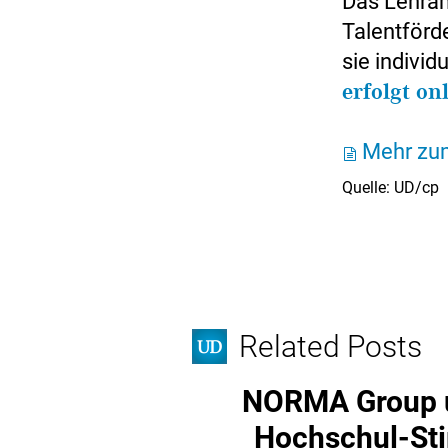
Das Lehra
Talentförd
sie indivi
erfolgt on
Mehr zum
Quelle: UD/cp
Related Posts
NORMA Group u
Hochschul-Sti