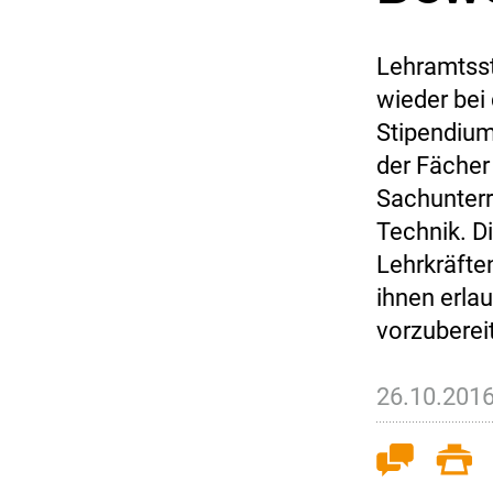
Lehramtsst
wieder bei
Stipendium
der Fächer
Sachunterr
Technik. D
Lehrkräften
ihnen erlau
vorzuberei
26.10.201