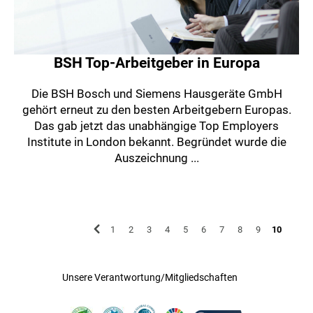
BSH Top-Arbeitgeber in Europa
Die BSH Bosch und Siemens Hausgeräte GmbH
gehört erneut zu den besten Arbeitgebern Europas.
Das gab jetzt das unabhängige Top Employers
Institute in London bekannt. Begründet wurde die
Auszeichnung ...
1
2
3
4
5
6
7
8
9
10
Unsere Verantwortung/Mitgliedschaften