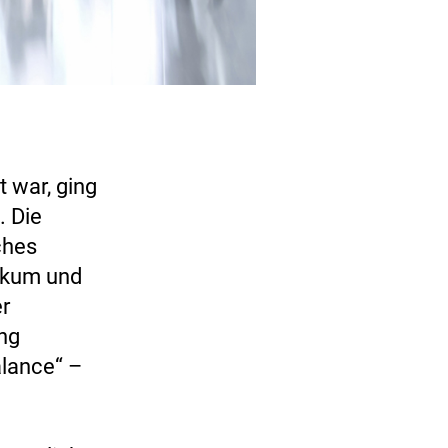
t war, ging
. Die
ches
likum und
er
ing
alance“ –