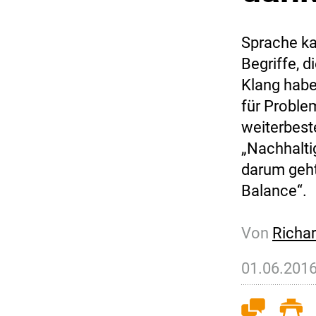
Sprache ka
Begriffe, 
Klang habe
für Proble
weiterbest
„Nachhaltig
darum geht
Balance“.
Von
Richar
01.06.201