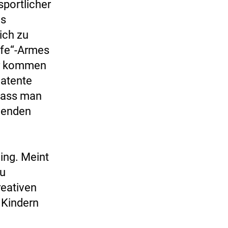
sportlicher
as
ich zu
ife“-Armes
er kommen
latente
 dass man
igenden
ing. Meint
zu
reativen
 Kindern