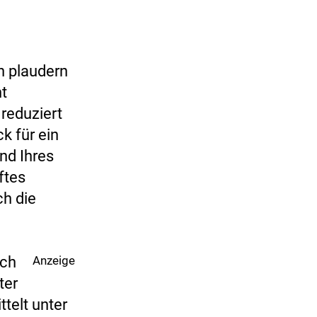
n plaudern
ht
reduziert
k für ein
nd Ihres
ftes
ch die
ich
Anzeige
ter
telt unter