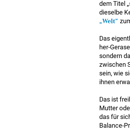
dem Titel „
dieselbe K
„Welt“
zum
Das eigent
her-Gerase
sondern da
zwischen S
sein, wie s
ihnen erwa
Das ist fre
Mutter ode
das für sic
Balance-Pr