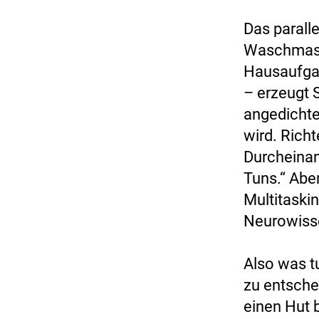
Das parall
Waschmasch
Hausaufgab
– erzeugt 
angedichte
wird. Richt
Durcheinan
Tuns.“ Abe
Multitaski
Neurowisse
Also was tu
zu entsche
einen Hut b