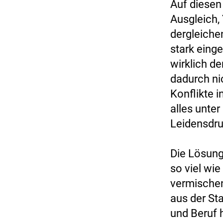
Auf diesen
Ausgleich,
dergleichen
stark eing
wirklich d
dadurch ni
Konflikte 
alles unte
Leidensdr
Die Lösung
so viel wie
vermischen
aus der St
und Beruf h