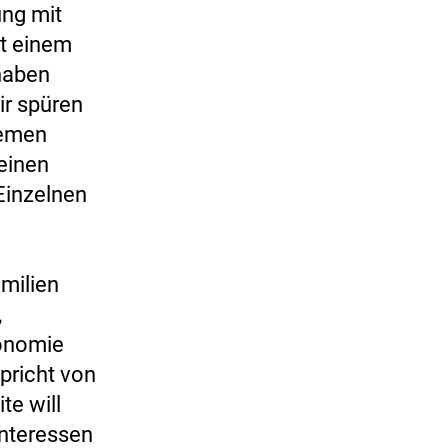
ung mit
it einem
haben
ir spüren
lemen
 einen
Einzelnen
milien
,
tonomie
pricht von
te will
Interessen