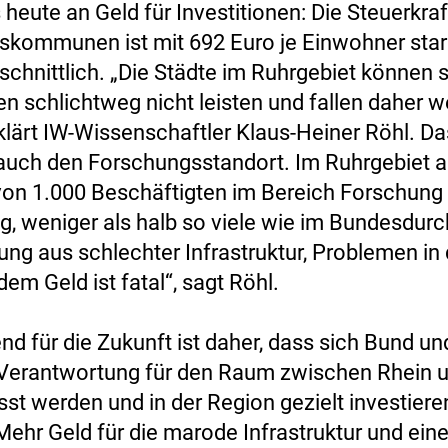
heute an Geld für Investitionen: Die Steuerkraf
skommunen ist mit 692 Euro je Einwohner star
chnittlich. „Die Städte im Ruhrgebiet können s
en schlichtweg nicht leisten und fallen daher w
rklärt IW-Wissenschaftler Klaus-Heiner Röhl. Da
uch den Forschungsstandort. Im Ruhrgebiet ar
von 1.000 Beschäftigten im Bereich Forschung
g, weniger als halb so viele wie im Bundesdurc
ung aus schlechter Infrastruktur, Problemen in 
em Geld ist fatal“, sagt Röhl.
nd für die Zukunft ist daher, dass sich Bund un
 Verantwortung für den Raum zwischen Rhein 
st werden und in der Region gezielt investiere
Mehr Geld für die marode Infrastruktur und ein