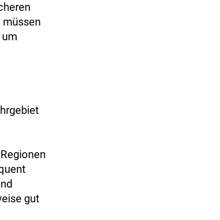
ächeren
n müssen
, um
hrgebiet
n Regionen
quent
und
weise gut