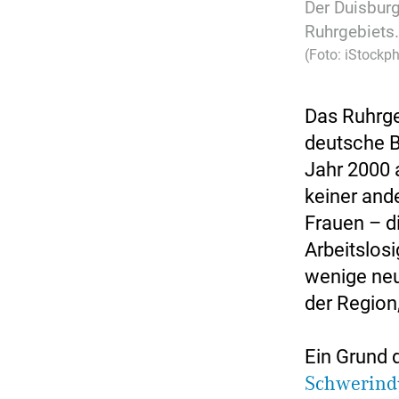
Der Duisburg
Ruhrgebiets.
(Foto: iStockp
Das Ruhrge
deutsche B
Jahr 2000 a
keiner and
Frauen – di
Arbeitslos
wenige neu
der Region
Ein Grund d
Schwerind