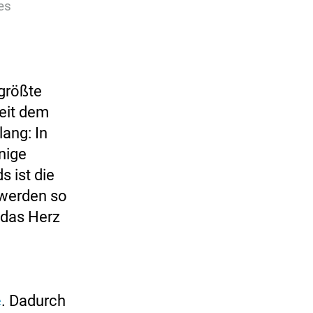
es
 größte
eit dem
lang: In
nige
s ist die
 werden so
 das Herz
e
. Dadurch