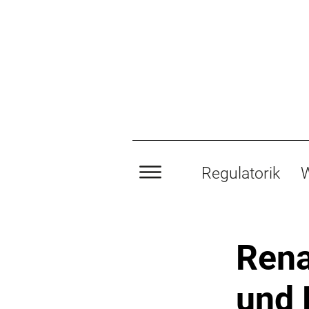
Regulatorik
W
Rena
und 