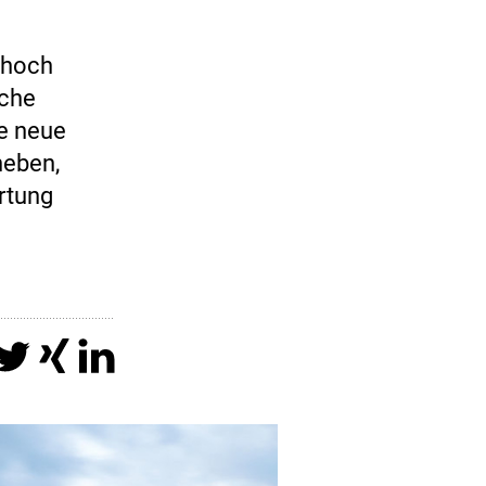
 hoch
iche
ne neue
heben,
rtung