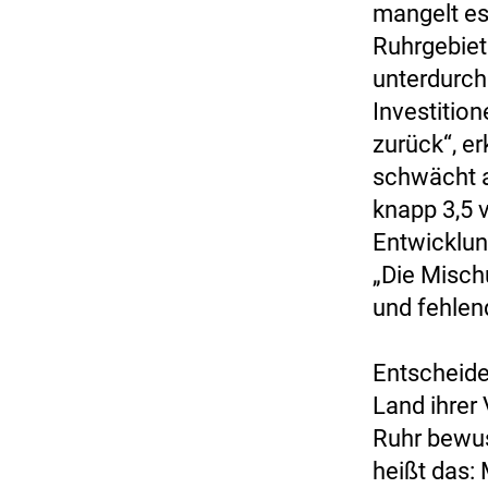
mangelt es 
Ruhrgebiet
unterdurchs
Investition
zurück“, e
schwächt a
knapp 3,5 
Entwicklun
„Die Misch
und fehlend
Entscheide
Land ihrer
Ruhr bewus
heißt das: 