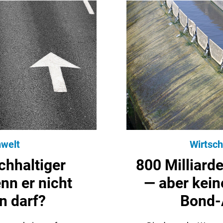
welt
Wirtsch
chhaltiger
800 Milliard
nn er nicht
— aber kein
n darf?
Bond-