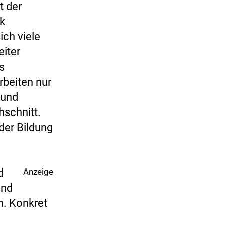
t der
k
ich viele
eiter
s
beiten nur
 und
hschnitt.
der Bildung
d
Anzeige
und
n. Konkret
e