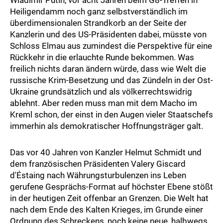
Wladimir Putin, vor acht Jahren beim G8-Treffen in
Heiligendamm noch ganz selbstverständlich im
überdimensionalen Strandkorb an der Seite der
Kanzlerin und des US-Präsidenten dabei, müsste von
Schloss Elmau aus zumindest die Perspektive für eine
Rückkehr in die erlauchte Runde bekommen. Was
freilich nichts daran ändern würde, dass wie Welt die
russische Krim-Besetzung und das Zündeln in der Ost-
Ukraine grundsätzlich und als völkerrechtswidrig
ablehnt. Aber reden muss man mit dem Macho im
Kreml schon, der einst in den Augen vieler Staatschefs
immerhin als demokratischer Hoffnungsträger galt.
Das vor 40 Jahren von Kanzler Helmut Schmidt und
dem französischen Präsidenten Valery Giscard
d'Éstaing nach Währungsturbulenzen ins Leben
gerufene Gesprächs-Format auf höchster Ebene stößt
in der heutigen Zeit offenbar an Grenzen. Die Welt hat
nach dem Ende des Kalten Krieges, im Grunde einer
Ordnung des Schreckens, noch keine neue, halbwegs