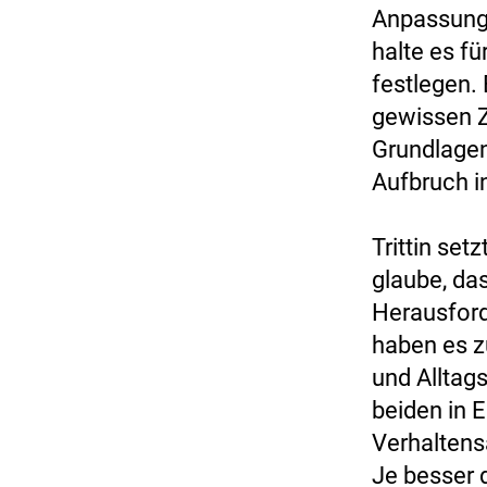
Anpassungs
halte es fü
festlegen. 
gewissen Ze
Grundlagen
Aufbruch i
Trittin set
glaube, da
Herausford
haben es z
und Alltags
beiden in E
Verhaltens
Je besser d