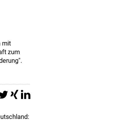
 mit
aft zum
derung".
eutschland: