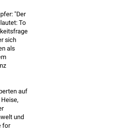
pfer: "Der
lautet: To
keitsfrage
r sich
en als
nem
anz
perten auf
 Heise,
er
mwelt und
 for