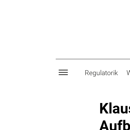
Regulatorik
W
Klau
Aufb