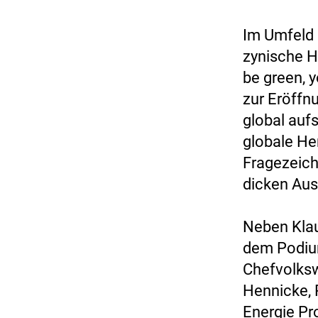
Im Umfeld e
zynische Hi
be green, 
zur Eröffn
global auf
globale He
Fragezeich
dicken Aus
Neben Klau
dem Podium
Chefvolkswi
Hennicke, 
Energie Pr