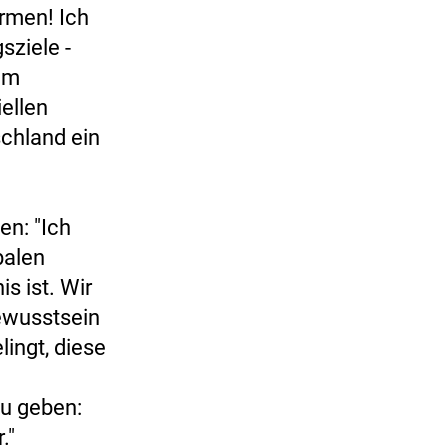
rmen! Ich
sziele -
nem
iellen
chland ein
en: "Ich
balen
s ist. Wir
ewusstsein
lingt, diese
u geben:
."