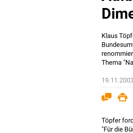
Dim
Klaus Töpf
Bundesumwel
renommiert
Thema "Nac
19.11.200
Töpfer for
"Für die B