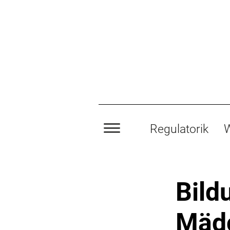
Regulatorik
W
Bild
Mädc