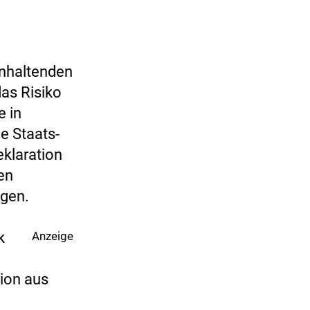
anhaltenden
das Risiko
e in
ie Staats-
eklaration
en
ngen.
k
Anzeige
ion aus