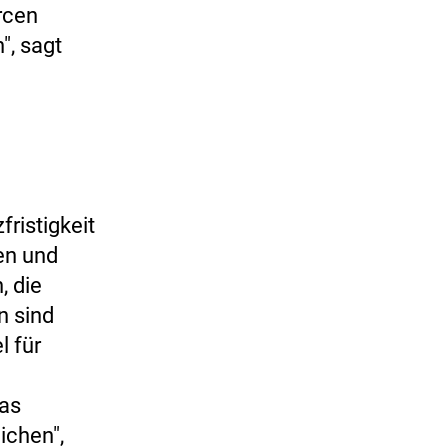
rcen
", sagt
ristigkeit
sen und
, die
n sind
l für
das
ichen",