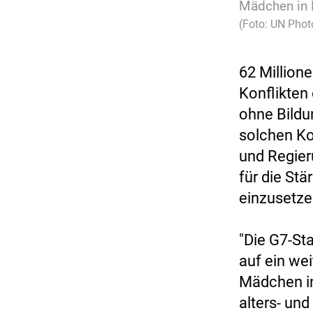
Mädchen in K
(Foto: UN Phot
62 Million
Konflikten 
ohne Bildu
solchen Ko
und Regier
für die St
einzusetzen
"Die G7-St
auf ein we
Mädchen in
alters- und