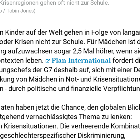
risenregionen gehen oft nicht zur Schule.
o / Tobin Jones)
en Kinder auf der Welt gehen in Folge von lang
oder Krisen nicht zur Schule. Für Mädchen ist 
ng aufzuwachsen sogar 2,5 Mal höher, wenn si
ntexten leben.
Plan International
fordert d
ungschefs der G7 deshalb auf, sich mit einer D
ärkung von Mädchen in Not- und Krisensituation
 - durch politische und finanzielle Verpflichtu
aaten haben jetzt die Chance, den globalen Blic
itgehend vernachlässigtes Thema zu lenken:
 Krisensituationen. Die verheerende Kombinat
 geschlechterspezifischer Diskriminierung,