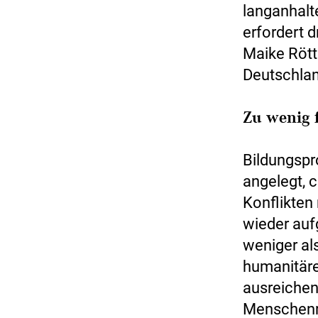
langanhalt
erfordert d
Maike Rött
Deutschlan
Zu wenig f
Bildungspr
angelegt, c
Konflikten 
wieder au
weniger als
humanitäre 
ausreichen
Menschenre