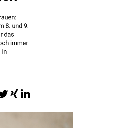
rauen:
m 8. und 9.
ar das
noch immer
 in