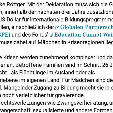
ke Röttger. Mit der Deklaration muss sich die 
n, innerhalb der nächsten drei Jahre zusätzlich
 US-Dollar für internationale Bildungsprogramm
llen, einschließlich der
Globalen Partnersch
GPE)
und des Fonds'
Education Cannot Wai
muss dabei auf Mädchen in Krisenregionen lie
e Krisen werden zunehmend komplexer und da
er an. Betroffene Familien sind im Schnitt 26 J
cht - als Flüchtlinge im Ausland oder als
riebene im eigenen Land. Für Mädchen sind di
. Mangelnder Zugang zu Bildung macht sie in d
 noch verletzlicher für gravierende
chtsverletzungen wie Zwangsverheiratung, u
angerschaft, sexualisierte und andere Formen