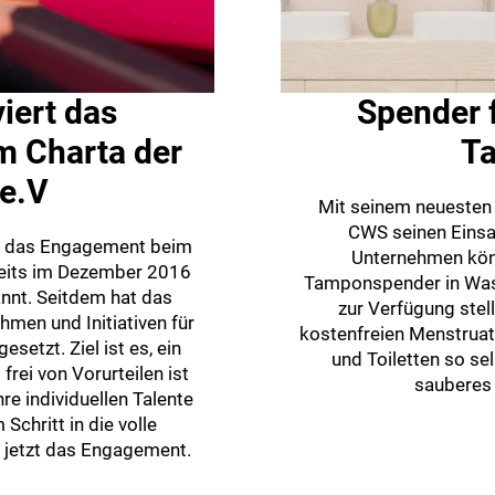
iert das
Spender 
 Charta der
T
 e.V
Mit seinem neuesten 
CWS seinen Einsat
t das Engagement beim
Unternehmen kön
ereits im Dezember 2016
Tamponspender in Wa
annt. Seitdem hat das
zur Verfügung stel
en und Initiativen für
kostenfreien Menstrua
setzt. Ziel ist es, ein
und Toiletten so se
frei von Vorurteilen ist
sauberes 
re individuellen Talente
Schritt in die volle
G jetzt das Engagement.