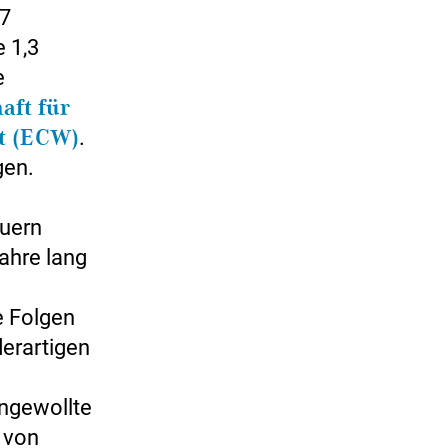
G7
e 1,3
e
aft für
t (ECW)
.
gen.
uern
ahre lang
e Folgen
erartigen
ngewollte
 von