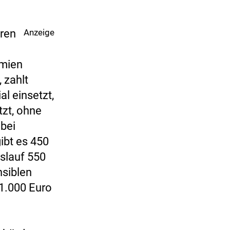
hren
Anzeige
ämien
 zahlt
l einsetzt,
tzt, ohne
abei
ibt es 450
slauf 550
nsiblen
1.000 Euro