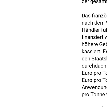
der gesamt
Das franzö
nach dem V
Händler fü
finanziert
höhere Geb
kassiert. E
den Staatsh
durchdacht
Euro pro T
Euro pro T
Anwendunge
pro Tonne 