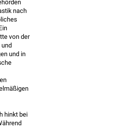
ehörden
astik nach
bliches
Ein
tte von der
g und
en und in
sche
sen
gelmäßigen
h hinkt bei
 Während