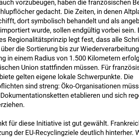
auch vorzubeugen, haben die französischen B
hlupflöcher gedacht. Die Zeiten, in denen Altpl
chifft, dort symbolisch behandelt und als ange
importiert wurde, sollen endgültig vorbei sein. 
 Regionalitätsprinzip legt fest, dass alle Schri
ber die Sortierung bis zur Wiederverarbeitun
g in einem Radius von 1.500 Kilometern erfolg
ischen Union stattfinden müssen. Für französi
iete gelten eigene lokale Schwerpunkte. Die
lichten sind streng: Öko-Organisationen müs
 Dokumentationsketten etablieren und sich re
erziehen.
kt für diese Initiative ist gut gewählt. Frankreic
ung der EU-Recyclingziele deutlich hinterher.