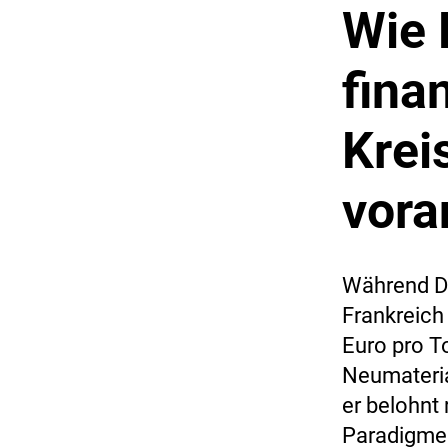
Wie 
fina
Krei
vora
Während De
Frankreich
Euro pro To
Neumateria
er belohnt 
Paradigmen