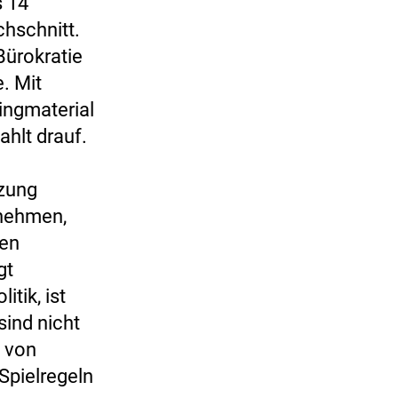
s 14
hschnitt.
Bürokratie
. Mit
ingmaterial
ahlt drauf.
tzung
rnehmen,
ien
gt
tik, ist
sind nicht
z von
Spielregeln