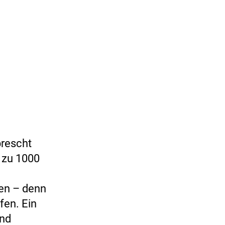
prescht
 zu 1000
en – denn
fen. Ein
und