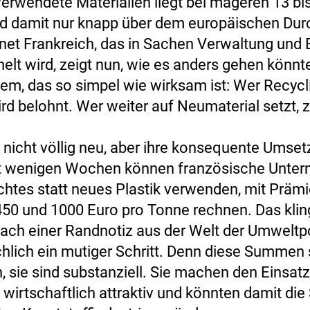
verwendete Materialien liegt bei mageren 13 bi
d damit nur knapp über dem europäischen Durc
et Frankreich, das in Sachen Verwaltung und 
elt wird, zeigt nun, wie es anders gehen könnte
em, das so simpel wie wirksam ist: Wer Recycl
ird belohnt. Wer weiter auf Neumaterial setzt, z
t nicht völlig neu, aber ihre konsequente Umse
it wenigen Wochen können französische Unte
chtes statt neues Plastik verwenden, mit Präm
50 und 1000 Euro pro Tonne rechnen. Das klin
ach einer Randnotiz aus der Welt der Umweltpoli
chlich ein mutiger Schritt. Denn diese Summen 
, sie sind substanziell. Sie machen den Einsat
wirtschaftlich attraktiv und könnten damit die 