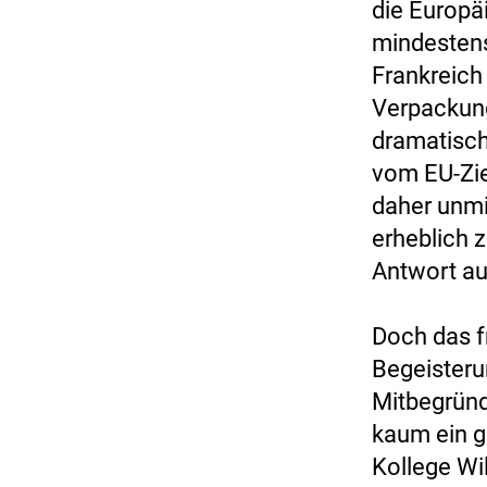
die Europä
mindestens
Frankreich
Verpackung
dramatisch
vom EU-Zie
daher unmi
erheblich z
Antwort au
Doch das f
Begeisteru
Mitbegründ
kaum ein g
Kollege Wi