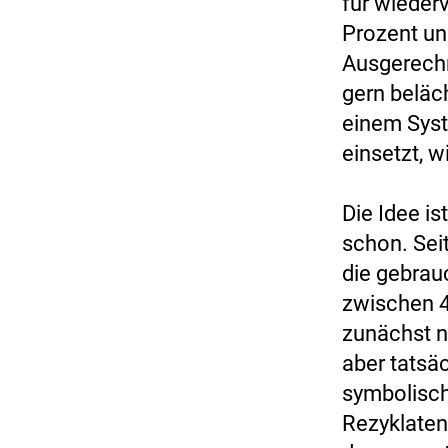
für wieder
Prozent un
Ausgerechn
gern beläch
einem Syst
einsetzt, w
Die Idee is
schon. Se
die gebrau
zwischen 4
zunächst n
aber tatsä
symbolisch
Rezyklaten 