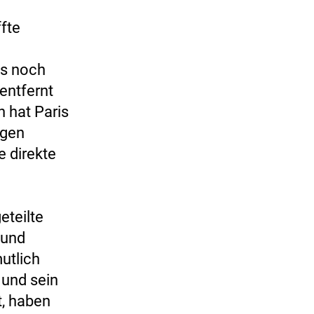
fte
es noch
entfernt
 hat Paris
ngen
e direkte
eteilte
 und
utlich
 und sein
t, haben