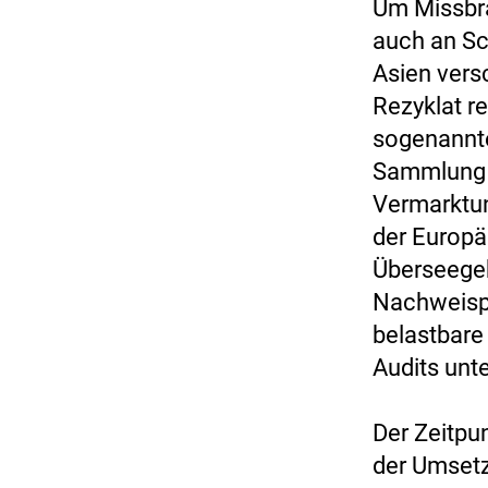
Um Missbr
auch an Sc
Asien vers
Rezyklat re
sogenanntes
Sammlung ü
Vermarktun
der Europä
Überseegeb
Nachweispf
belastbare
Audits unt
Der Zeitpun
der Umsetz