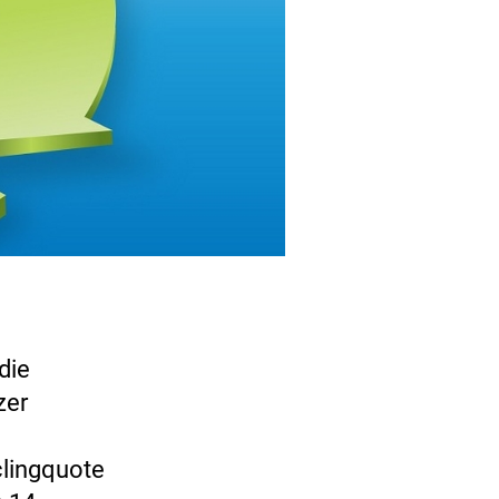
die
zer
clingquote