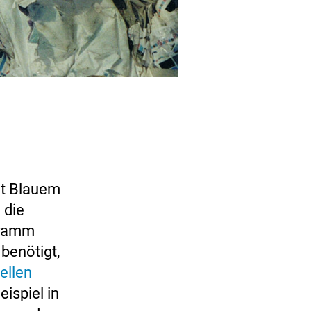
it Blauem
 die
gramm
 benötigt,
ellen
ispiel in