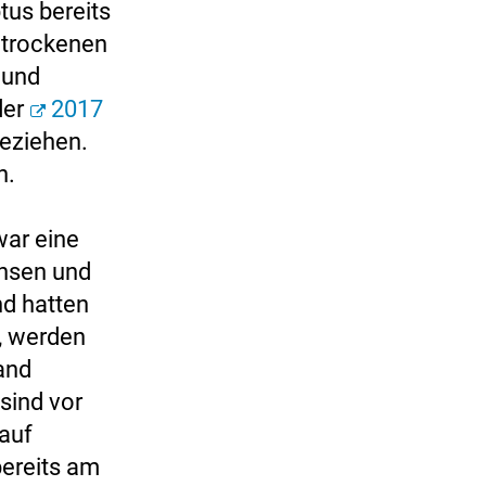
tus bereits
n trockenen
 und
der
2017
eziehen.
h.
war eine
insen und
d hatten
, werden
and
sind vor
 auf
bereits am