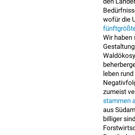
den Länder
Bedürfniss
wofür die 
fünftgrößt
Wir haben 
Gestaltung
Waldökosy
beherberge
leben rund
Negativfol
zumeist ve
stammen a
aus Südame
billiger si
Forstwirts