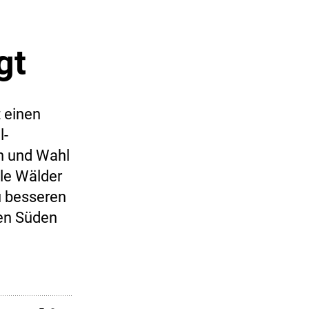
gt
 einen
l-
h und Wahl
le Wälder
u besseren
en Süden