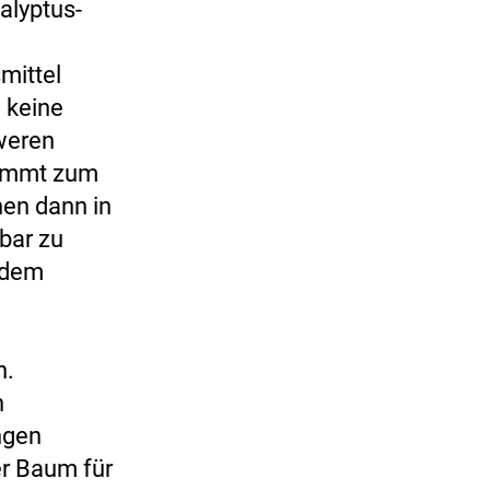
alyptus-
mittel
 keine
hweren
kommt zum
hen dann in
bar zu
udem
n.
n
ngen
er Baum für