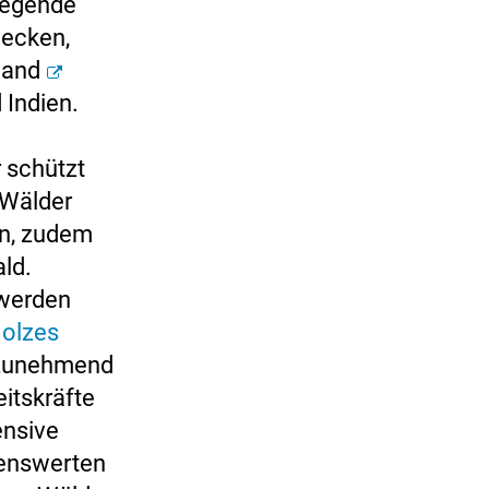
legende
decken,
hland
 Indien.
 schützt
Wälder
en, zudem
ld.
 werden
Holzes
d zunehmend
itskräfte
ensive
zenswerten