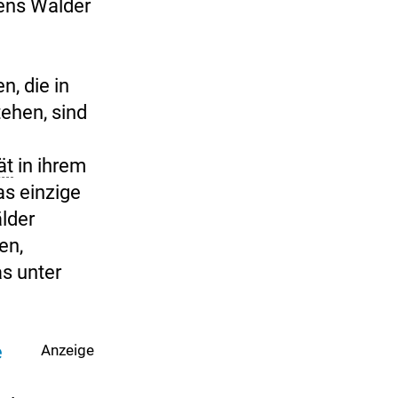
ens Wälder
n, die in
ehen, sind
ät
in ihrem
as einzige
lder
en,
s unter
e
Anzeige