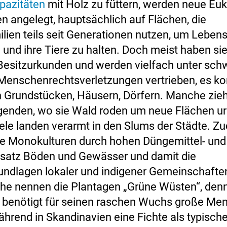
apazitäten
mit Holz zu füttern, werden neue Euk
n angelegt, hauptsächlich auf Flächen, die
lien teils seit Generationen nutzen, um Lebens
und ihre Tiere zu halten. Doch meist haben sie
n Besitzurkunden und werden vielfach unter sc
Menschenrechtsverletzungen vertrieben, es 
n Grundstücken, Häusern, Dörfern. Manche zie
enden, wo sie Wald roden um neue Flächen ur
ele landen verarmt in den Slums der Städte. Z
ie Monokulturen durch hohen Düngemittel- und
nsatz Böden und Gewässer und damit die
undlagen lokaler und indigener Gemeinschafte
he nennen die Plantagen „Grüne Wüsten“, den
 benötigt für seinen raschen Wuchs große Me
hrend in Skandinavien eine Fichte als typisch