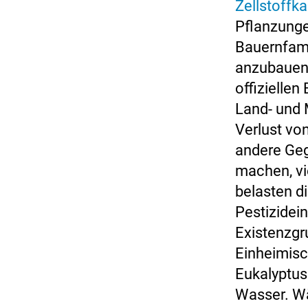
Zellstoffk
Pflanzunge
Bauernfami
anzubauen 
offizielle
Land- und 
Verlust vo
andere Geg
machen, vi
belasten d
Pestizidei
Existenzgr
Einheimisc
Eukalyptus
Wasser. Wä