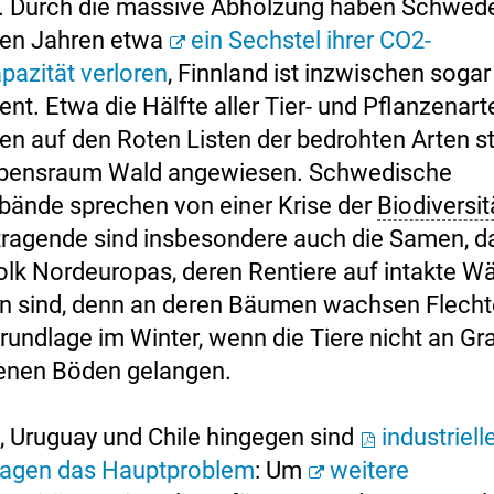
. Durch die massive Abholzung haben Schwed
zten Jahren etwa
ein Sechstel ihrer CO2-
pazität verloren
, Finnland ist inzwischen sogar
nt. Etwa die Hälfte aller Tier- und Pflanzenarte
en auf den Roten Listen der bedrohten Arten st
ebensraum Wald angewiesen. Schwedische
ände sprechen von einer Krise der
Biodiversit
tragende sind insbesondere auch die Samen, d
olk Nordeuropas, deren Rentiere auf intakte Wä
 sind, denn an deren Bäumen wachsen Flecht
undlage im Winter, wenn die Tiere nicht an Gra
enen Böden gelangen.
n, Uruguay und Chile hingegen sind
industriell
agen das Hauptproblem
: Um
weitere