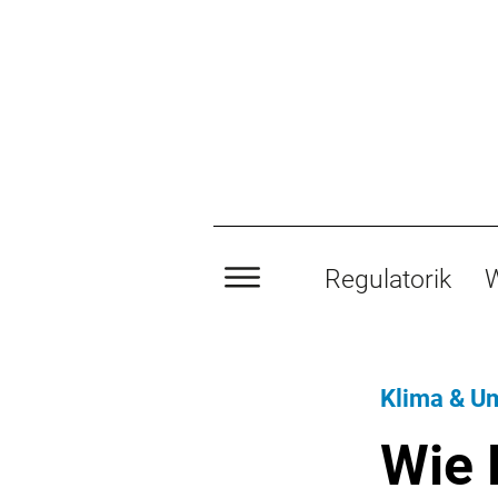
Regulatorik
W
Klima & U
Wie 