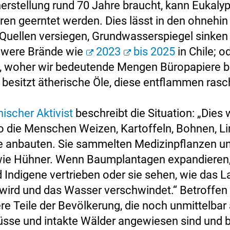
herstellung rund 70 Jahre braucht, kann Eukalyp
ren geerntet werden. Dies lässt in den ohnehi
uellen versiegen, Grundwasserspiegel sinken
hwere Brände wie
2023
bis 2025
in Chile; o
, woher wir bedeutende Mengen Büropapiere b
 besitzt ätherische Öle, diese entflammen rasc
nischer Aktivist
beschreibt die Situation: „Dies 
 die Menschen Weizen, Kartoffeln, Bohnen, L
anbauten. Sie sammelten Medizinpflanzen un
wie Hühner. Wenn Baumplantagen expandieren
 Indigene vertrieben oder sie sehen, wie das L
 wird und das Wasser verschwindet.“ Betroffen 
re Teile der Bevölkerung, die noch unmittelbar
üsse und intakte Wälder angewiesen sind und 