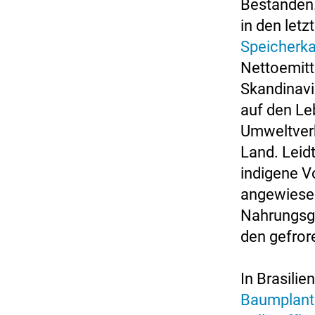
Beständen
in den let
Speicherka
Nettoemitte
Skandinavi
auf den L
Umweltverb
Land. Leid
indigene V
angewiesen
Nahrungsgr
den gefror
In Brasilie
Baumplant