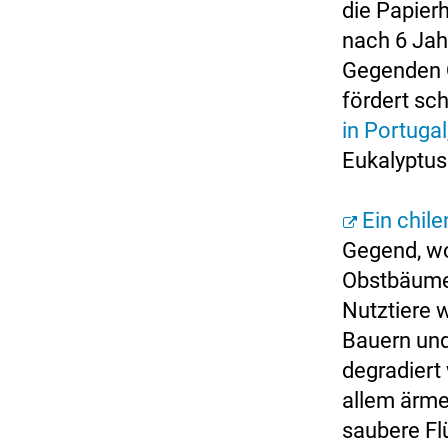
die Papier
nach 6 Jah
Gegenden Q
fördert sc
in Portugal
Eukalyptus
Ein chile
Gegend, wo
Obstbäume 
Nutztiere 
Bauern und
degradiert
allem ärme
saubere Fl