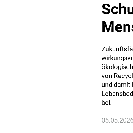
Schu
Mens
Zukunftsfä
wirkungsvo
ökologisch
von Recycl
und damit 
Lebensbedi
bei.
05.05.202