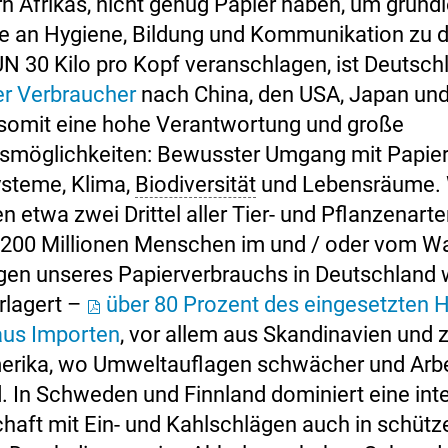
n Afrikas, nicht genug Papier haben, um grund
e an Hygiene, Bildung und Kommunikation zu 
UN 30 Kilo pro Kopf veranschlagen, ist Deutsc
er Verbraucher
nach China, den USA, Japan und
somit eine hohe Verantwortung und große
smöglichkeiten: Bewusster Umgang mit Papier
steme, Klima,
Biodiversität
und Lebensräume. 
n etwa zwei Drittel aller Tier- und Pflanzenart
 200 Millionen Menschen im und / oder vom Wa
gen unseres Papierverbrauchs in Deutschland
rlagert –
über 80 Prozent des eingesetzten 
us Importen
, vor allem aus Skandinavien un
rika, wo Umweltauflagen schwächer und Arbe
nd. In Schweden und Finnland dominiert eine int
chaft mit Ein- und Kahlschlägen auch in schüt