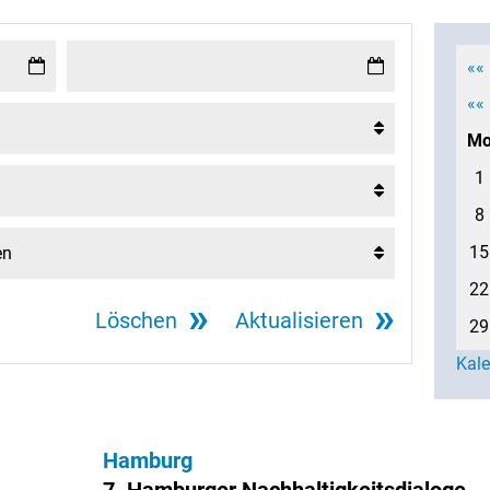
««
««
M
1
8
15
22
Löschen
Aktualisieren
29
Kal
Hamburg
7. Hamburger Nachhaltigkeitsdialoge