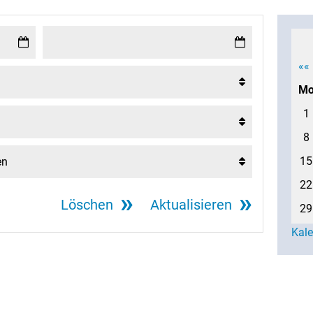
««
M
1
8
15
22
Löschen
Aktualisieren
29
Kal