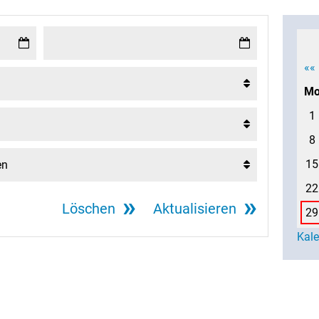
««
M
1
8
15
22
Löschen
Aktualisieren
29
Kal