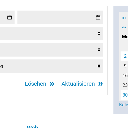
««
««
M
2
9
16
Löschen
Aktualisieren
23
30
Kal
Web