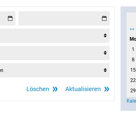
««
M
1
8
15
22
Löschen
Aktualisieren
29
Kal