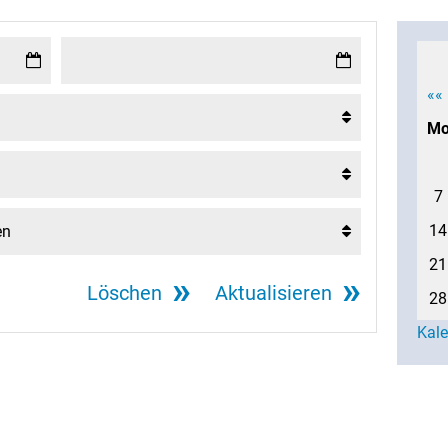
««
M
7
14
21
Löschen
Aktualisieren
28
Kal