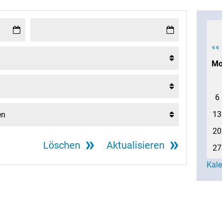
««
M
6
13
20
Löschen
Aktualisieren
27
Kal