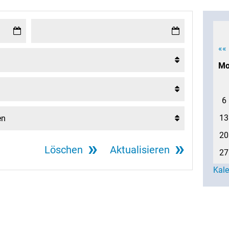
««
M
6
13
20
Löschen
Aktualisieren
27
Kal