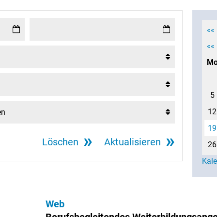
««
««
M
5
12
19
Löschen
Aktualisieren
26
Kal
Web
Berufsbegleitendes Weiterbildungsang